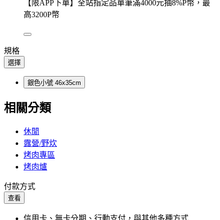
【限APP下單】全站指定品單筆滿4000元抽8%P幣，最
高3200P幣
規格
選擇
銀色小號 46x35cm
相關分類
休閒
露營/野炊
烤肉專區
烤肉爐
付款方式
查看
信用卡、無卡分期、行動支付，與其他多種方式