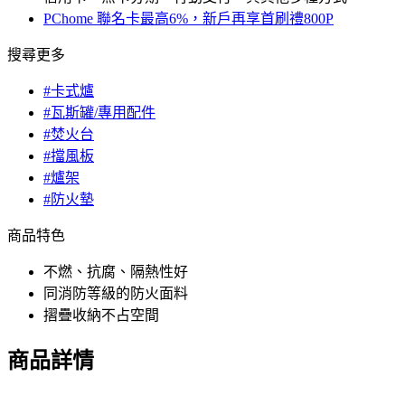
PChome 聯名卡最高6%，新戶再享首刷禮800P
搜尋更多
#卡式爐
#瓦斯罐/專用配件
#焚火台
#擋風板
#爐架
#防火墊
商品特色
不燃、抗腐、隔熱性好
同消防等級的防火面料
摺疊收納不占空間
商品詳情