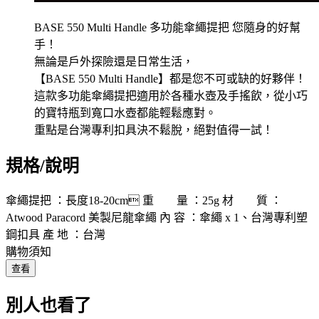
BASE 550 Multi Handle 多功能傘繩提把 您隨身的好幫
手！
無論是戶外探險還是日常生活，
【BASE 550 Multi Handle】都是您不可或缺的好夥伴！
這款多功能傘繩提把適用於各種水壺及手搖飲，從小巧
的寶特瓶到寬口水壺都能輕鬆應對。
重點是台灣專利扣具決不鬆脫，絕對值得一試！
規格/說明
傘繩提把 ：長度18-20cm 重 量 ：25g 材 質 ：
Atwood Paracord 美製尼龍傘繩 內 容 ：傘繩 x 1、台灣專利塑
鋼扣具 產 地 ：台灣
購物須知
查看
別人也看了