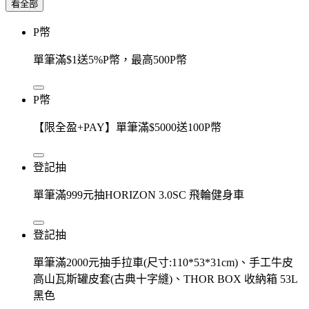
看全部
P幣
單筆滿$1送5%P幣，最高500P幣
P幣
【限全盈+PAY】單筆滿$5000送100P幣
登記抽
單筆滿999元抽HORIZON 3.0SC 飛輪健身車
登記抽
單筆滿2000元抽手拉車(尺寸:110*53*31cm)、手工牛皮
高山瓦斯罐皮套(古典十字縫)、THOR BOX 收納箱 53L
黑色