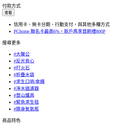
付款方式
查看
信用卡、無卡分期、行動支付，與其他多種方式
PChome 聯名卡最高6%，新戶再享首刷禮800P
搜尋更多
#大聲公
#反光背心
#打火石
#折疊水袋
#求生口哨/傘繩
#淨水過濾器
#登山爐具
#緊急求生毯
#隨身氧氣瓶
商品特色