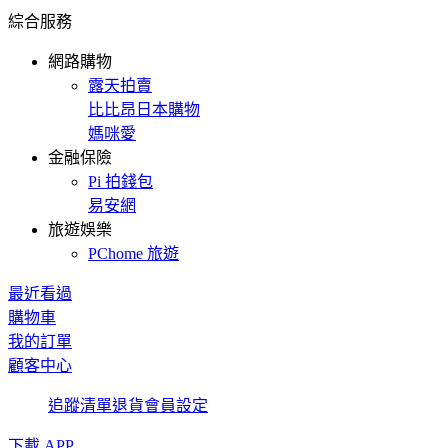
綜合服務
網路購物
露天拍賣
比比昂日本購物
媽咪愛
金融保險
Pi 拍錢包
易安網
旅遊娛樂
PChome 旅遊
最近看過
購物車
我的訂單
顧客中心
追蹤清單
退貨
會員設定
下載 APP