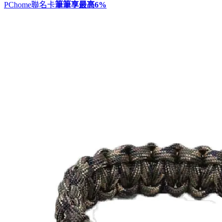
PChome聯名卡
筆筆享最高
6%