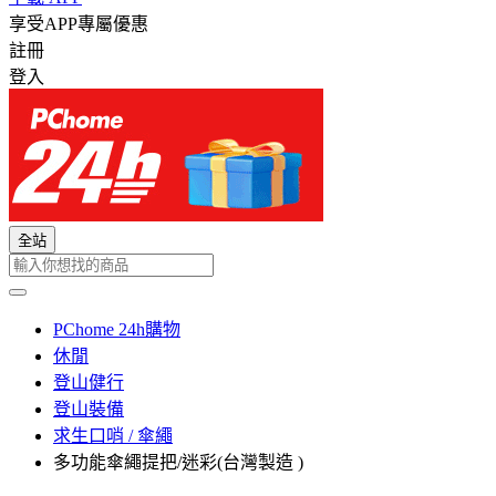
享受APP專屬優惠
註冊
登入
全站
PChome 24h購物
休閒
登山健行
登山裝備
求生口哨 / 傘繩
多功能傘繩提把/迷彩(台灣製造 )