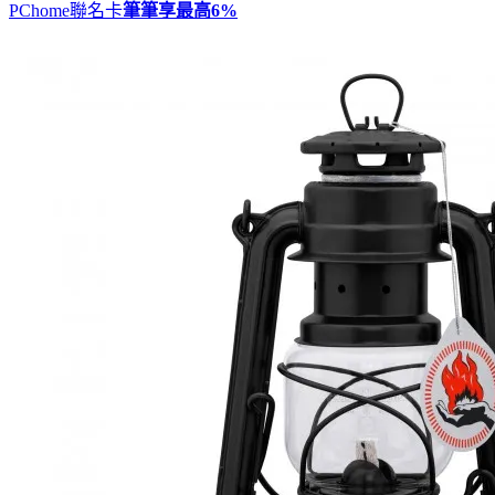
PChome聯名卡
筆筆享最高
6%