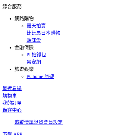
綜合服務
網路購物
露天拍賣
比比昂日本購物
媽咪愛
金融保險
Pi 拍錢包
易安網
旅遊娛樂
PChome 旅遊
最近看過
購物車
我的訂單
顧客中心
追蹤清單
退貨
會員設定
下載 APP