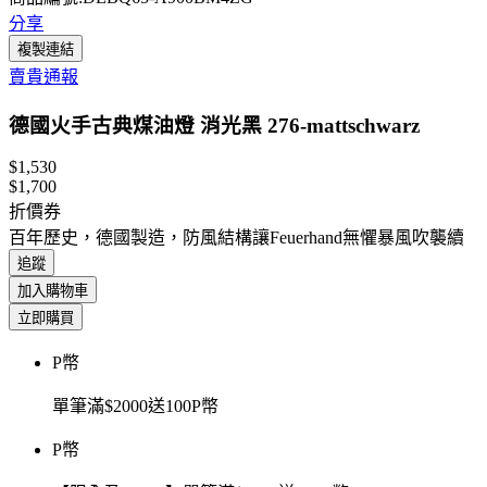
分享
複製連結
賣貴通報
德國火手古典煤油燈 消光黑 276-mattschwarz
$1,530
$1,700
折價券
百年歷史，德國製造，防風結構讓Feuerhand無懼暴風吹襲續
追蹤
加入購物車
立即購買
P幣
單筆滿$2000送100P幣
P幣