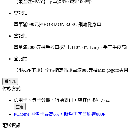
【限全盈+PAY】單筆滿$5000送100P幣
登記抽
單筆滿999元抽HORIZON 3.0SC 飛輪健身車
登記抽
單筆滿2000元抽手拉車(尺寸:110*53*31cm)、手工牛皮
登記抽
【限APP下單】全站指定品單筆滿888元抽Mio gogor
看全部
付款方式
信用卡、無卡分期、行動支付，與其他多種方式
查看
PChome 聯名卡最高6%，新戶再享首刷禮800P
配送資訊