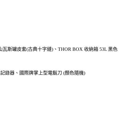
高山瓦斯罐皮套(古典十字縫)、THOR BOX 收納箱 53L 黑色
o專用記錄器、國際牌掌上型電鬍刀 (顏色隨機)