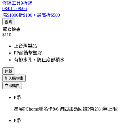
修繕工具9折起
08/01
-
08/06
滿$1000折$100，最高折$500
說明
驚喜優惠
$110
正台灣製品
PP耐衝擊塑膠
有排水孔，防止底部積水
追蹤
加入購物車
立即購買
P幣
星展PChome聯名卡8/6 週四加碼回饋P幣2% (無上限)
P幣