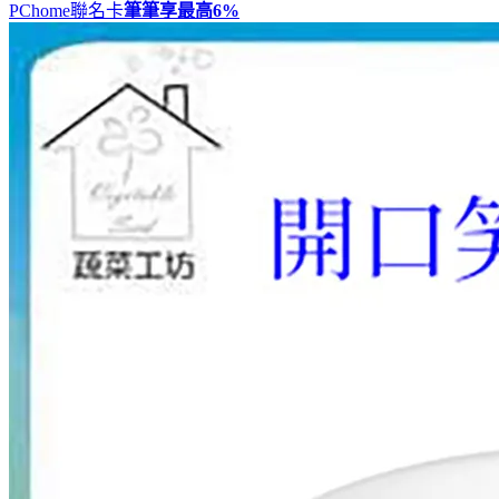
PChome聯名卡
筆筆享最高
6%