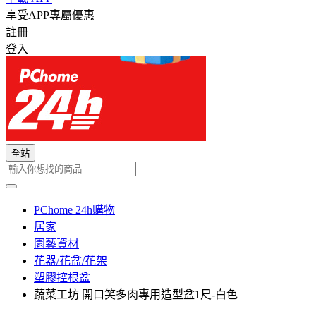
享受APP專屬優惠
註冊
登入
全站
PChome 24h購物
居家
園藝資材
花器/花盆/花架
塑膠控根盆
蔬菜工坊 開口笑多肉專用造型盆1尺-白色