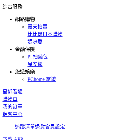
綜合服務
網路購物
露天拍賣
比比昂日本購物
媽咪愛
金融保險
Pi 拍錢包
易安網
旅遊娛樂
PChome 旅遊
最近看過
購物車
我的訂單
顧客中心
追蹤清單
退貨
會員設定
下載 APP