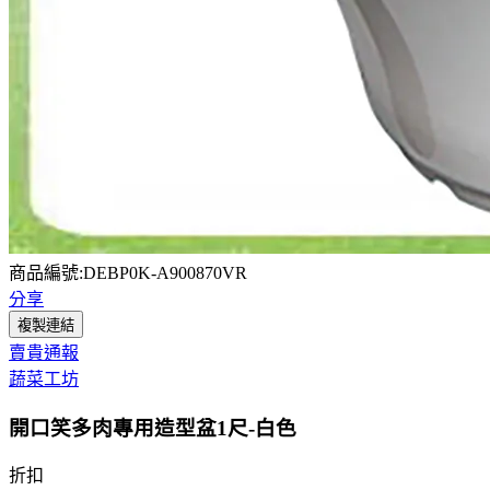
商品編號:DEBP0K-A900870VR
分享
複製連結
賣貴通報
蔬菜工坊
開口笑多肉專用造型盆1尺-白色
折扣