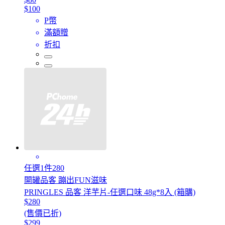
$100
P幣
滿額贈
折扣
任選1件280
開罐品客 蹦出FUN滋味
PRINGLES 品客 洋芋片-任選口味 48g*8入 (箱購)
$280
(售價已折)
$299