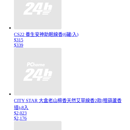
CS22 養生安神助眠線香(6罐/入)
$315
$339
CITY STAR 大盒老山檀香天然艾草線香2款(贈葫蘆香
插)-8入
$2,023
$2,176