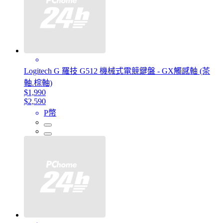
Logitech G 羅技 G512 機械式電競鍵盤 - GX觸感軸 (茶
軸.棕軸)
$1,990
$2,590
P幣