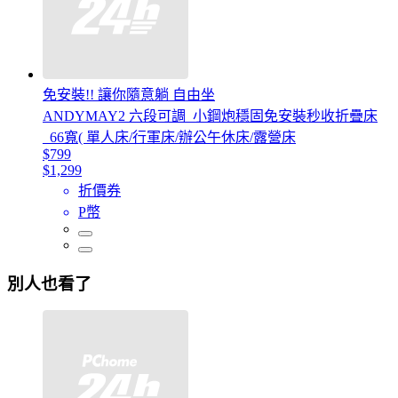
免安裝!! 讓你隨意躺 自由坐
ANDYMAY2 六段可調_小鋼炮穩固免安裝秒收折疊床
_66寬( 單人床/行軍床/辦公午休床/露營床
$799
$1,299
折價券
P幣
別人也看了