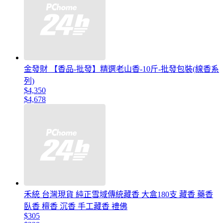
金發財 【香品-批發】精選老山香-10斤-批發包裝(線香系
列)
$4,350
$4,678
禾統 台灣現貨 純正雪域傳統藏香 大盒180支 藏香 藥香
臥香 檀香 沉香 手工藏香 禮佛
$305