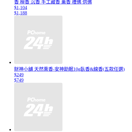
香 檀香 沉香 手工藏香 薰香 禮佛 供佛
$1,104
$1,188
財神小舖 天然熏香-安神助眠10g臥香&線香(五款任選)
$249
$749