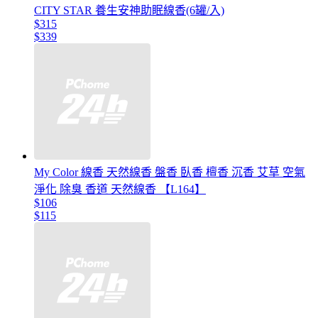
CITY STAR 養生安神助眠線香(6罐/入)
$315
$339
My Color 線香 天然線香 盤香 臥香 檀香 沉香 艾草 空氣
淨化 除臭 香道 天然線香 【L164】
$106
$115