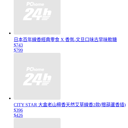
日本百年線香經典零食 X 香氛-文旦口味古早味軟糖
$743
$799
CITY STAR 大盒老山檀香天然艾草線香2款(贈葫蘆香插)
$396
$426