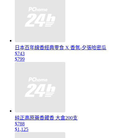
日本百年線香經典零食 X 香氛-夕張哈密瓜
$743
$799
純正高原藥香藏香 大盒200支
$788
$1,125