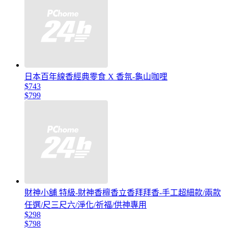
日本百年線香經典零食 X 香氛-龜山咖哩
$743
$799
財神小舖 特級-財神香檀香立香拜拜香-手工超細款/兩款
任選/尺三尺六/淨化/祈福/供神專用
$298
$798