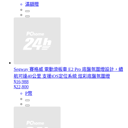
滿額贈
Segway 賽格威 電動滑板車 E2 Pro 底盤氛圍燈設計，續
航可達40公里 支援iOS定位系統 炫彩底盤氛圍燈
$16,988
$22,800
P幣