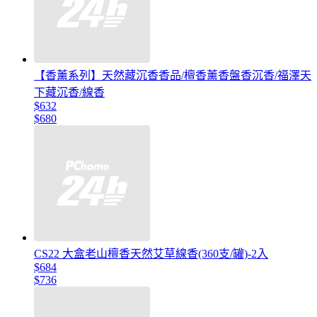
【香薰系列】天然藏沉香香品/檀香薰香盤香沉香/福澤天
下藏沉香/線香
$632
$680
CS22 大盒老山檀香天然艾草線香(360支/罐)-2入
$684
$736