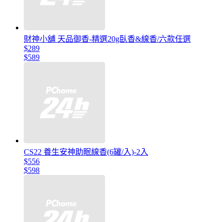
財神小舖 天品御香-精選20g臥香&線香/六款任選
$289
$589
CS22 養生安神助眠線香(6罐/入)-2入
$556
$598