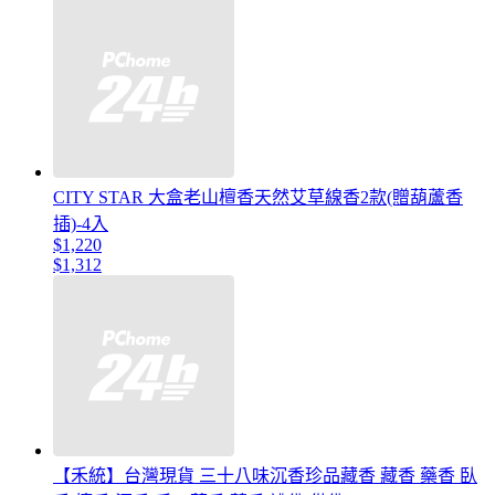
CITY STAR 大盒老山檀香天然艾草線香2款(贈葫蘆香
插)-4入
$1,220
$1,312
【禾統】台灣現貨 三十八味沉香珍品藏香 藏香 藥香 臥