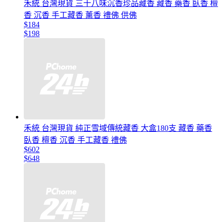
禾統 台灣現貨 三十八味沉香珍品藏香 藏香 藥香 臥香 檀
香 沉香 手工藏香 薰香 禮佛 供佛
$184
$198
禾統 台灣現貨 純正雪域傳統藏香 大盒180支 藏香 藥香
臥香 檀香 沉香 手工藏香 禮佛
$602
$648