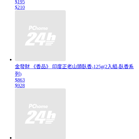
$195
$210
金發財 《香品》 印度正老山頭臥香-125g(2入組-臥香系
列)
$863
$928