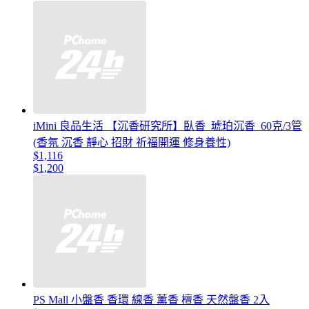
iMini 良品生活 【沉香研究所】臥香_琥珀沉香_60克/3管
(香氛 沉香 靜心 招財 祈福開運 修身養性)
$1,116
$1,200
PS Mall 小盤香 香環 線香 薰香 檀香 天然盤香 2入