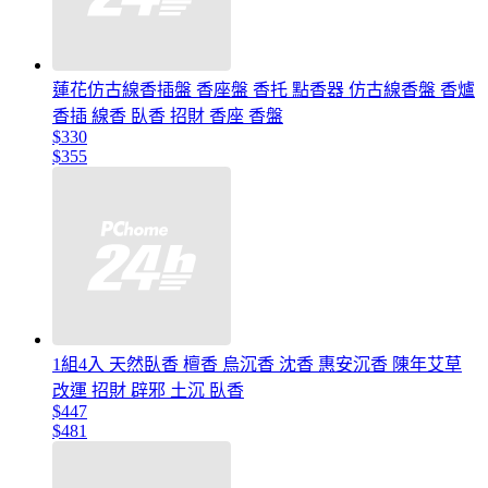
蓮花仿古線香插盤 香座盤 香托 點香器 仿古線香盤 香爐
香插 線香 臥香 招財 香座 香盤
$330
$355
1組4入 天然臥香 檀香 烏沉香 沈香 惠安沉香 陳年艾草
改運 招財 辟邪 土沉 臥香
$447
$481