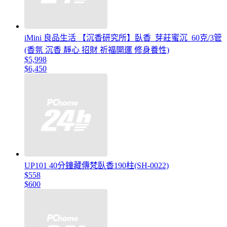
iMini 良品生活 【沉香研究所】臥香_芽莊蜜沉_60克/3管
(香氛 沉香 靜心 招財 祈福開運 修身養性)
$5,998
$6,450
UP101 40分鐘藏傳梵臥香190柱(SH-0022)
$558
$600