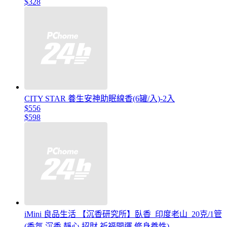
$328
CITY STAR 養生安神助眠線香(6罐/入)-2入
$556
$598
iMini 良品生活 【沉香研究所】臥香_印度老山_20克/1管
(香氛 沉香 靜心 招財 祈福開運 修身養性)