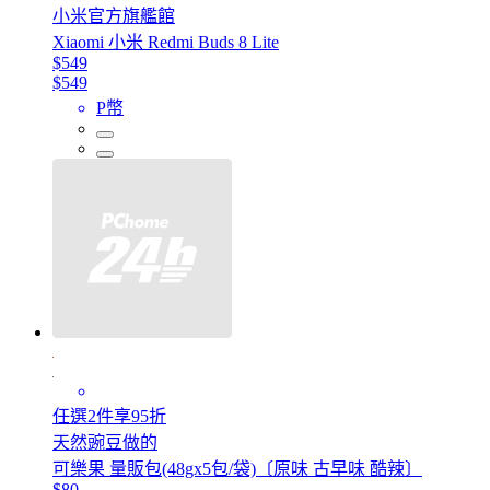
小米官方旗艦館
Xiaomi 小米 Redmi Buds 8 Lite
$549
$549
P幣
任選2件享95折
天然豌豆做的
可樂果 量販包(48gx5包/袋)〔原味 古早味 酷辣〕
$80