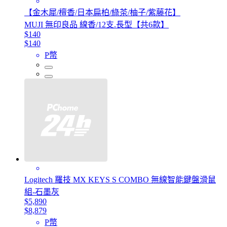
【金木犀/檀香/日本扁柏/綠茶/柚子/紫藤花】
MUJI 無印良品 線香/12支.長型【共6款】
$140
$140
P幣
Logitech 羅技 MX KEYS S COMBO 無線智能鍵盤滑鼠
組-石墨灰
$5,890
$8,879
P幣