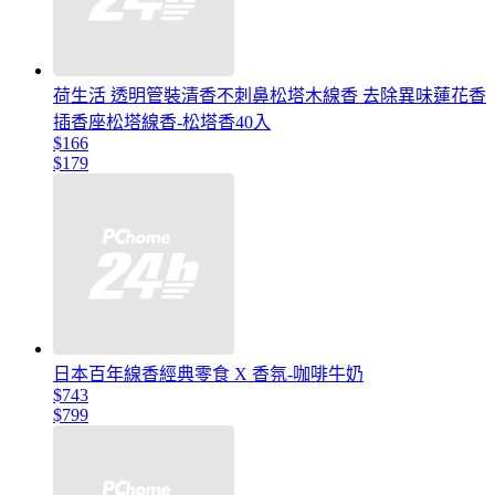
荷生活 透明管裝清香不刺鼻松塔木線香 去除異味蓮花香
插香座松塔線香-松塔香40入
$166
$179
日本百年線香經典零食 X 香氛-咖啡牛奶
$743
$799