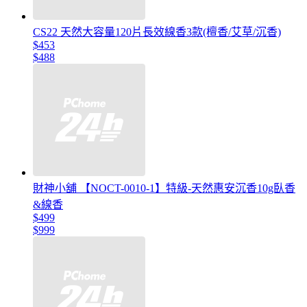
CS22 天然大容量120片長效線香3款(檀香/艾草/沉香)
$453
$488
財神小舖 【NOCT-0010-1】特級-天然惠安沉香10g臥香
&線香
$499
$999