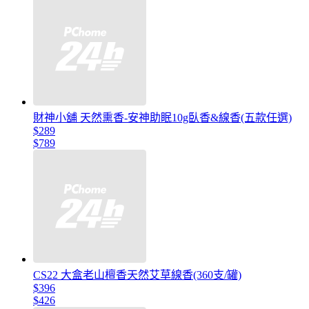
財神小舖 天然熏香-安神助眠10g臥香&線香(五款任選)
$289
$789
CS22 大盒老山檀香天然艾草線香(360支/罐)
$396
$426