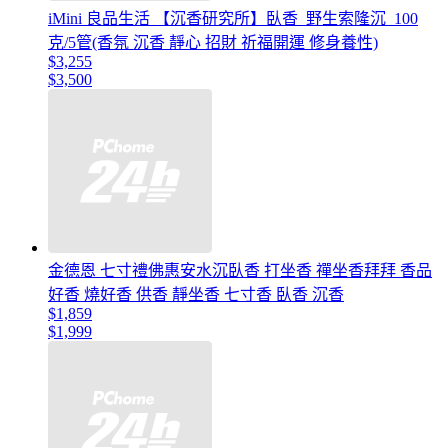
iMini 良品生活 【沉香研究所】臥香_野生索隆沉_100
克/5管(香氛 沉香 靜心 招財 祈福開運 修身養性)
$3,255
$3,500
金德恩 七寸禮佛惠安水沉臥香 打坐香 禪坐香拜拜 香品
好香 燒好香 供香 靜坐香 七寸香 臥香 沉香
$1,859
$1,999