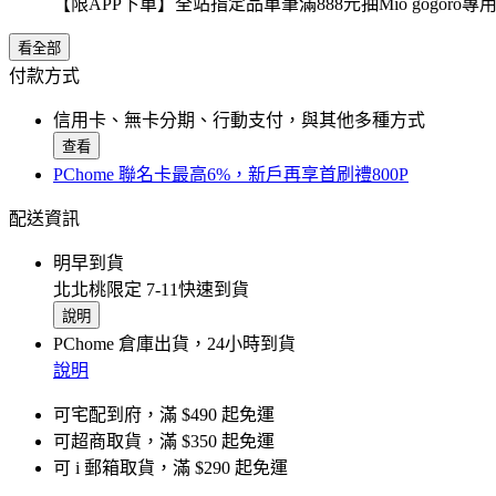
【限APP下單】全站指定品單筆滿888元抽Mio gogor
看全部
付款方式
信用卡、無卡分期、行動支付，與其他多種方式
查看
PChome 聯名卡最高6%，新戶再享首刷禮800P
配送資訊
明早到貨
北北桃限定 7-11快速到貨
說明
PChome 倉庫出貨，24小時到貨
說明
可宅配到府，滿 $490 起免運
可超商取貨，滿 $350 起免運
可 i 郵箱取貨，滿 $290 起免運