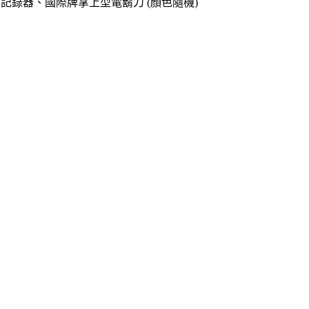
o專用記錄器、國際牌掌上型電鬍刀 (顏色隨機)