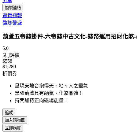
分享
複製連結
賣貴通報
馥瑰馨盛
葫蘆五帝錢掛件-六帝錢中古文化-錢幣運用招財化煞-
5.0
5
則評價
$558
$1,280
折價券
呈現天地合抱得天、地、人之靈氣
黑曜葫蘆具有納氣、化煞晶體！
持咒加持正向磁場能量！
追蹤
加入購物車
立即購買