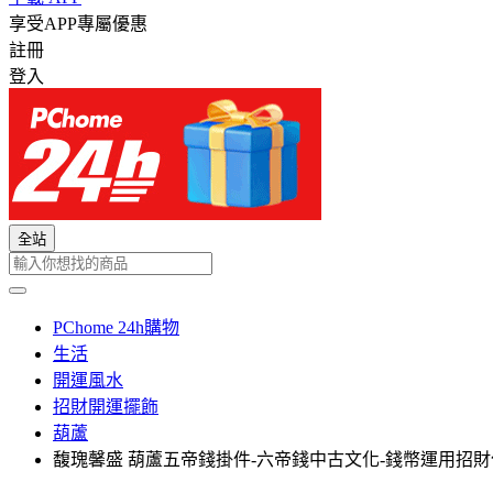
享受APP專屬優惠
註冊
登入
全站
PChome 24h購物
生活
開運風水
招財開運擺飾
葫蘆
馥瑰馨盛 葫蘆五帝錢掛件-六帝錢中古文化-錢幣運用招財