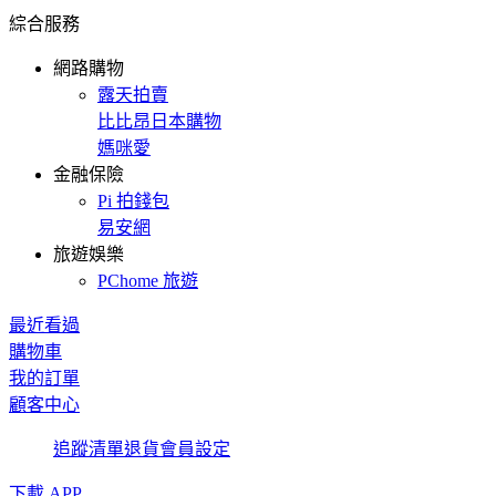
綜合服務
網路購物
露天拍賣
比比昂日本購物
媽咪愛
金融保險
Pi 拍錢包
易安網
旅遊娛樂
PChome 旅遊
最近看過
購物車
我的訂單
顧客中心
追蹤清單
退貨
會員設定
下載 APP