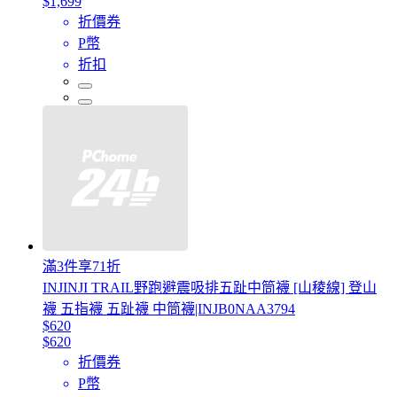
$1,699
折價券
P幣
折扣
滿3件享71折
INJINJI TRAIL野跑避震吸排五趾中筒襪 [山稜線] 登山
襪 五指襪 五趾襪 中筒襪|INJB0NAA3794
$620
$620
折價券
P幣