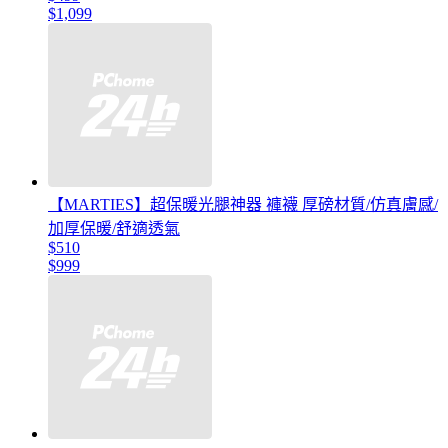
$1,099
【MARTIES】超保暖光腿神器 褲襪 厚磅材質/仿真膚感/
加厚保暖/舒適透氣
$510
$999