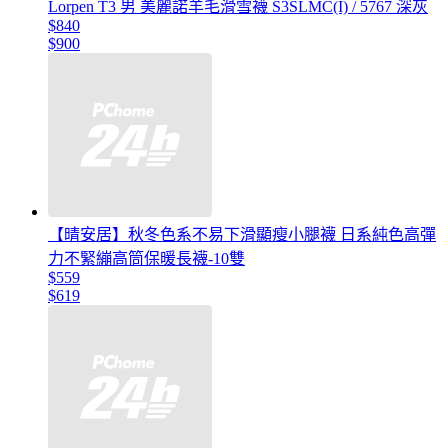
Lorpen T3 男 美麗諾羊毛滑雪襪 S3SLMC(I) / 5767 深灰
$840
$900
【晴安居】秋冬色系不易下滑顯瘦小腿襪 日系純色高彈
力不緊繃高筒保暖長襪-10雙
$559
$619