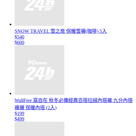
SNOW TRAVEL 雪之旅 保暖雪襪(咖啡) 5入
$540
$600
WallFree 窩自在 秋冬必備經典百搭拉絨內搭褲 九分內搭
褲襪 保暖內搭 (2入)
$199
$499