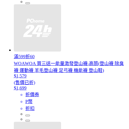
滿599折60
WOAWOA 買三送一能量激發登山襪-高筒(登山襪 除臭
襪 運動襪 羊毛登山襪 足弓襪 機能襪 登山鞋)
$1,579
(售價已折)
$1,699
折價券
P幣
折扣