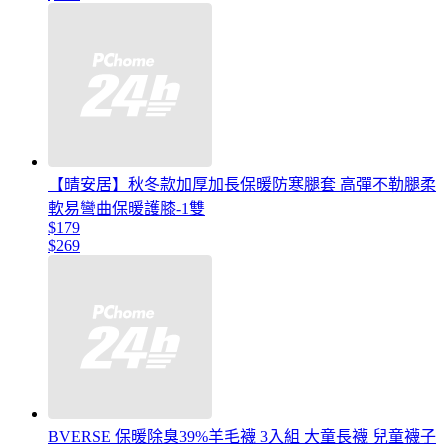
【晴安居】秋冬款加厚加長保暖防寒腿套 高彈不勒腿柔
軟易彎曲保暖護膝-1雙
$179
$269
BVERSE 保暖除臭39%羊毛襪 3入組 大童長襪 兒童襪子