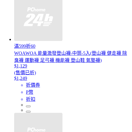
滿599折60
WOAWOA 能量激發登山襪-中筒-5入(登山襪 健走襪 除
臭襪 運動襪 足弓襪 機能襪 登山鞋 氣墊襪)
$1,129
(售價已折)
$1,249
折價券
P幣
折扣