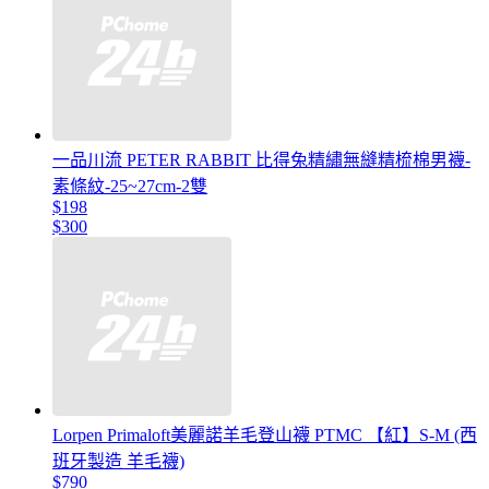
一品川流 PETER RABBIT 比得兔精繡無縫精梳棉男襪-
素條紋-25~27cm-2雙
$198
$300
Lorpen Primaloft美麗諾羊毛登山襪 PTMC 【紅】S-M (西
班牙製造 羊毛襪)
$790