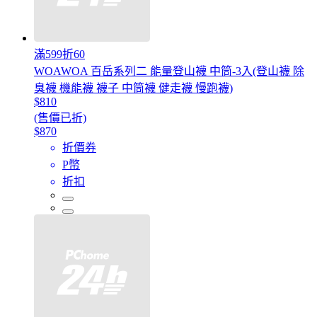
滿599折60
WOAWOA 百岳系列二 能量登山襪 中筒-3入(登山襪 除
臭襪 機能襪 襪子 中筒襪 健走襪 慢跑襪)
$810
(售價已折)
$870
折價券
P幣
折扣