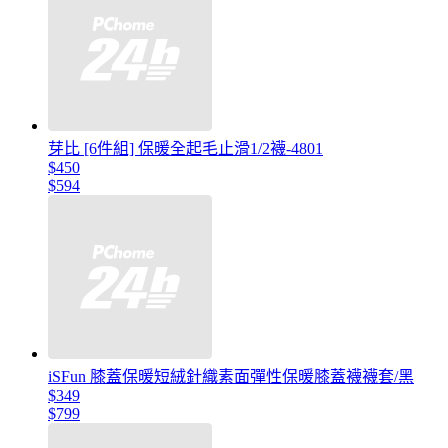
芽比 [6件組] 保暖全起毛止滑1/2襪-4801
$450
$594
iSFun 膝蓋保暖短絨針織素面彈性保暖膝蓋襪襪套/黑
$349
$799