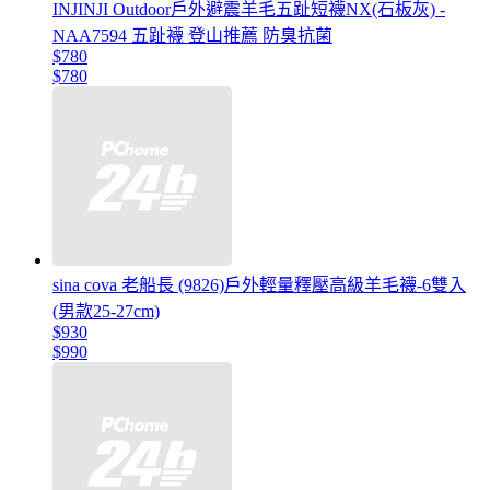
INJINJI Outdoor戶外避震羊毛五趾短襪NX(石板灰) -
NAA7594 五趾襪 登山推薦 防臭抗菌
$780
$780
sina cova 老船長 (9826)戶外輕量釋壓高級羊毛襪-6雙入
(男款25-27cm)
$930
$990