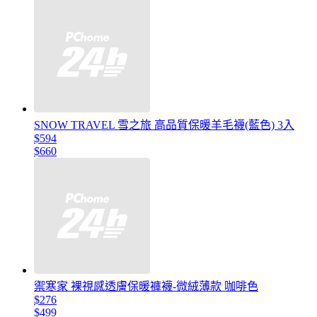
SNOW TRAVEL 雪之旅 高品質保暖羊毛襪(藍色) 3入
$594
$660
禦寒家 裸視感透膚保暖褲襪-微絨薄款 咖啡色
$276
$499