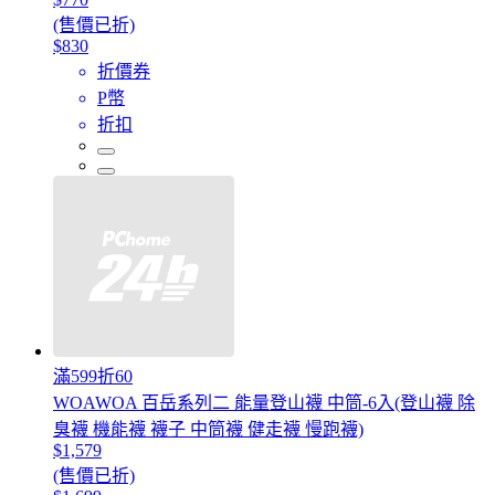
(售價已折)
$830
折價券
P幣
折扣
滿599折60
WOAWOA 百岳系列二 能量登山襪 中筒-6入(登山襪 除
臭襪 機能襪 襪子 中筒襪 健走襪 慢跑襪)
$1,579
(售價已折)