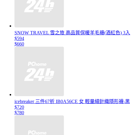
SNOW TRAVEL 雪之旅 高品質保暖羊毛襪(酒紅色) 3入
$594
$660
icebreaker 三件67折 IB0A56CE 女 輕量細針織隱形襪-黑
$720
$780