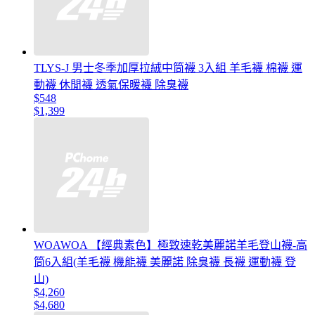
TLYS-J 男士冬季加厚拉絨中筒襪 3入組 羊毛襪 棉襪 運
動襪 休閒襪 透氣保暖襪 除臭襪
$548
$1,399
WOAWOA 【經典素色】極致速乾美麗諾羊毛登山襪-高
筒6入組(羊毛襪 機能襪 美麗諾 除臭襪 長襪 運動襪 登
山)
$4,260
$4,680