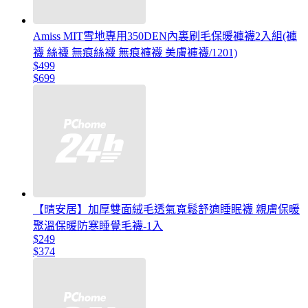
Amiss MIT雪地專用350DEN內裏刷毛保暖褲襪2入組(褲
襪 絲襪 無痕絲襪 無痕褲襪 美膚褲襪/1201)
$499
$699
【晴安居】加厚雙面絨毛透氣寬鬆舒適睡眠襪 親膚保暖
聚溫保暖防寒睡覺毛襪-1入
$249
$374