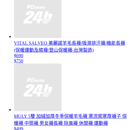
VITAL SALVEO 美麗諾羊毛長襪/吸濕排汗襪/機能長襪
(保暖運動及膝襪/登山保暖襪-台灣製造)
$690
$750
MULY 5雙 加絨加厚冬季保暖羊毛襪 寒流禦寒厚襪子 保
暖襪 中筒襪 男女襪長襪 除臭襪 休閒襪 運動襪
$499