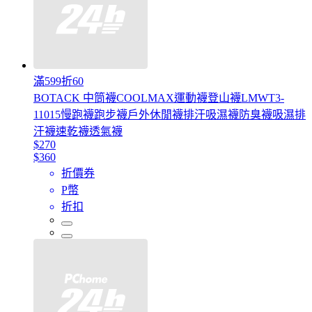
滿599折60
BOTACK 中筒襪COOLMAX運動襪登山襪LMWT3-
11015慢跑襪跑步襪戶外休閒襪排汗吸濕襪防臭襪吸濕排
汗襪速乾襪透氣襪
$270
$360
折價券
P幣
折扣