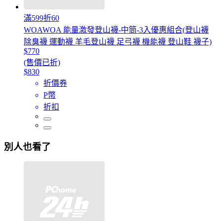
滿599折60
WOAWOA 能量激發登山襪-中筒-3入優惠組合(登山襪
除臭襪 運動襪 羊毛登山襪 足弓襪 機能襪 登山鞋 襪子)
$770
(售價已折)
$830
折價券
P幣
折扣
別人也看了