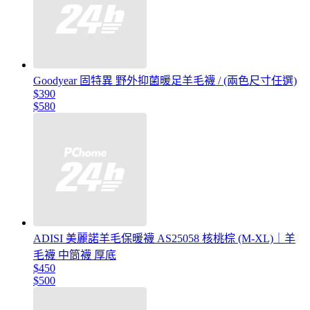
Goodyear 固特異 野外抑菌暖足羊毛襪 / (兩色尺寸任選)
$390
$580
ADISI 美麗諾羊毛保暖襪 AS25058 核桃棕 (M-XL)｜羊
毛襪 中筒襪 厚底
$450
$500