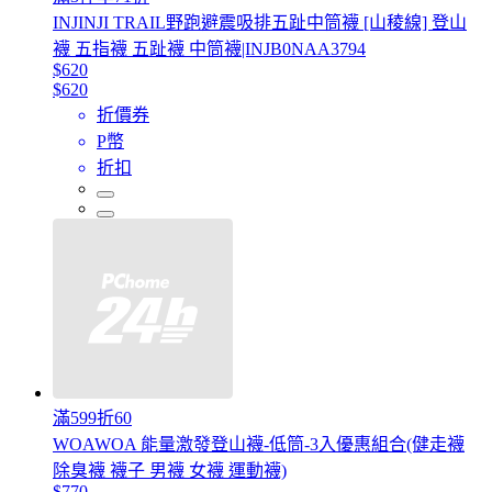
INJINJI TRAIL野跑避震吸排五趾中筒襪 [山稜線] 登山
襪 五指襪 五趾襪 中筒襪|INJB0NAA3794
$620
$620
折價券
P幣
折扣
滿599折60
WOAWOA 能量激發登山襪-低筒-3入優惠組合(健走襪
除臭襪 襪子 男襪 女襪 運動襪)
$770