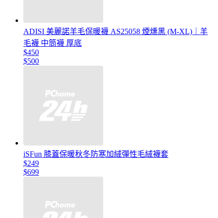
ADISI 美麗諾羊毛保暖襪 AS25058 煙燻黑 (M-XL)｜羊
毛襪 中筒襪 厚底
$450
$500
iSFun 膝蓋保暖秋冬防寒加絨彈性毛絨襪套
$249
$699