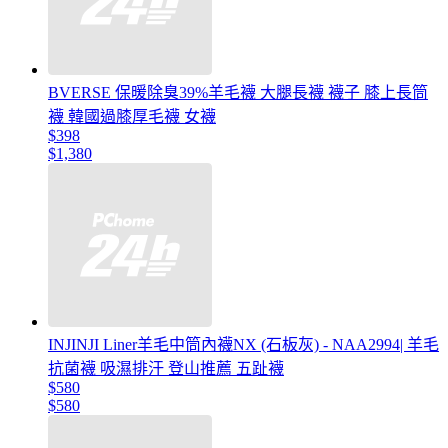
BVERSE 保暖除臭39%羊毛襪 大腿長襪 襪子 膝上長筒
襪 韓國過膝厚毛襪 女襪
$398
$1,380
INJINJI Liner羊毛中筒內襪NX (石板灰) - NAA2994| 羊毛
抗菌襪 吸濕排汗 登山推薦 五趾襪
$580
$580