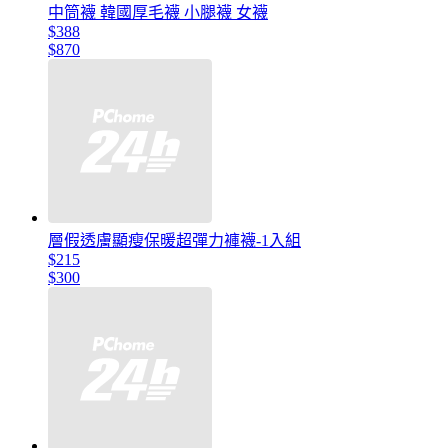
中筒襪 韓國厚毛襪 小腿襪 女襪
$388
$870
層假透膚顯瘦保暖超彈力褲襪-1入組
$215
$300