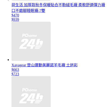
荷生活 加厚款秋冬保暖貼合不勒絨毛襪 柔軟舒適彈力襪
口不磨腳睡眠襪-7雙
$470
$939
Xavagear 登山運動美麗諾羊毛襪 土迷彩
$663
$723