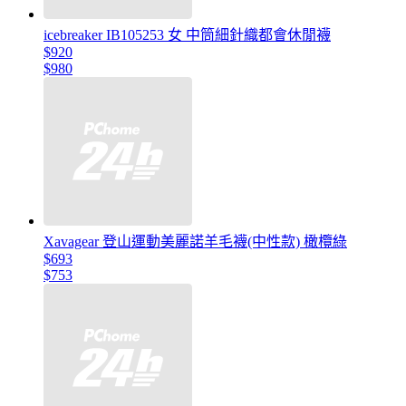
icebreaker IB105253 女 中筒細針織都會休閒襪
$920
$980
Xavagear 登山運動美麗諾羊毛襪(中性款) 橄欖綠
$693
$753