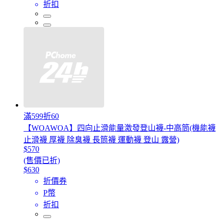
折扣
滿599折60
【WOAWOA】四向止滑能量激發登山襪-中高筒(機能襪
止滑襪 厚襪 除臭襪 長筒襪 運動襪 登山 露營)
$570
(售價已折)
$630
折價券
P幣
折扣