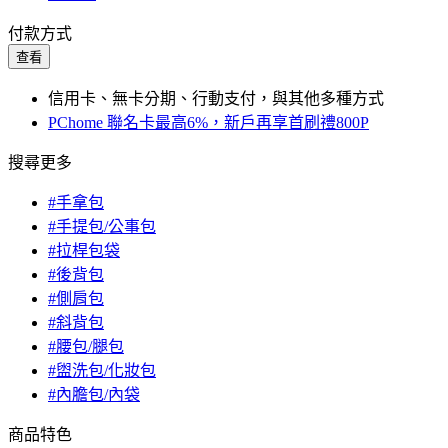
付款方式
查看
信用卡、無卡分期、行動支付，與其他多種方式
PChome 聯名卡最高6%，新戶再享首刷禮800P
搜尋更多
#手拿包
#手提包/公事包
#拉桿包袋
#後背包
#側肩包
#斜背包
#腰包/腿包
#盥洗包/化妝包
#內膽包/內袋
商品特色