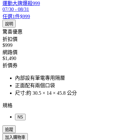
運動大牌爆殺999
07/30
-
08/31
任選1件$999
說明
驚喜優惠
折扣價
$999
網路價
$1,490
折價券
內部設有筆電專用隔層
正面配有兩個口袋
尺寸:約 30.5 × 14 × 45.8 公分
規格
NS
追蹤
加入購物車