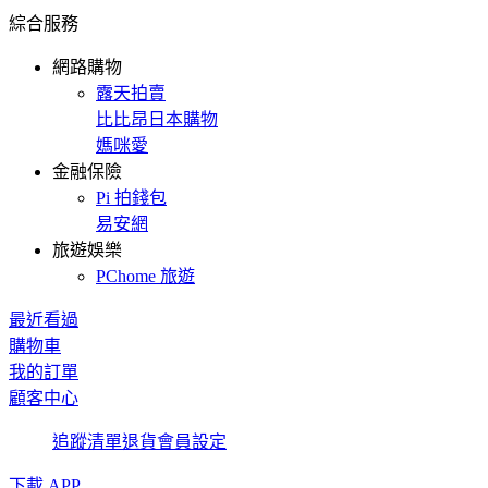
綜合服務
網路購物
露天拍賣
比比昂日本購物
媽咪愛
金融保險
Pi 拍錢包
易安網
旅遊娛樂
PChome 旅遊
最近看過
購物車
我的訂單
顧客中心
追蹤清單
退貨
會員設定
下載 APP