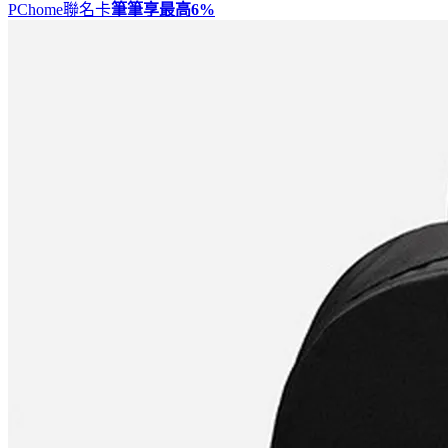
PChome聯名卡
筆筆享最高
6%