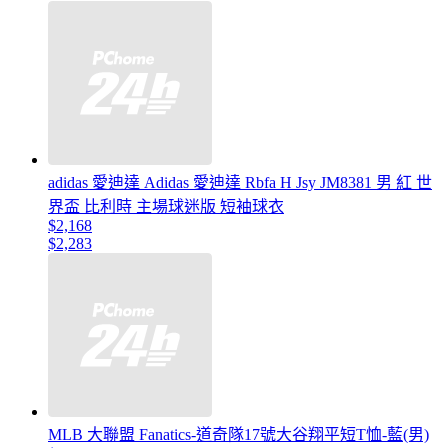
adidas 愛迪達 Adidas 愛迪達 Rbfa H Jsy JM8381 男 紅 世
界盃 比利時 主場球迷版 短袖球衣
$2,168
$2,283
MLB 大聯盟 Fanatics-道奇隊17號大谷翔平短T恤-藍(男)