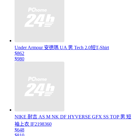
Under Armour 安德瑪 UA 男 Tech 2.0短T-Shirt
$862
$980
NIKE 耐吉 AS M NK DF HYVERSE GFX SS TOP 男 短
袖上衣 IF2198360
$648
$810