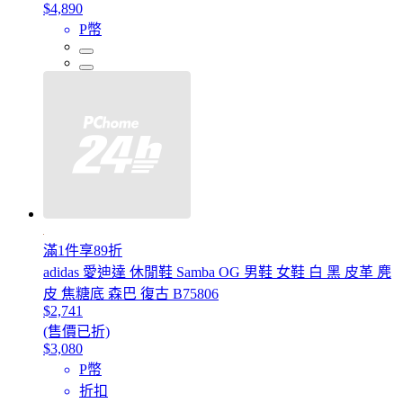
$4,890
P幣
滿1件享89折
adidas 愛迪達 休閒鞋 Samba OG 男鞋 女鞋 白 黑 皮革 麂
皮 焦糖底 森巴 復古 B75806
$2,741
(售價已折)
$3,080
P幣
折扣