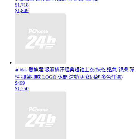
$1,718
$1,809
adidas 愛迪達 吸濕排汗經典短袖上衣(快乾 透氣 親膚 彈
性 抑菌抑味 LOGO 休閒 運動 男女同款 多色任選)
$499
$1,250