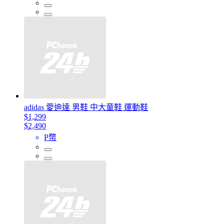
adidas 愛迪達 男鞋 中大童鞋 運動鞋
$1,299
$2,490
P幣