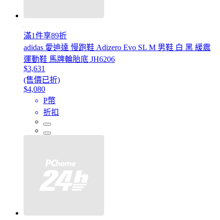
滿1件享89折
adidas 愛迪達 慢跑鞋 Adizero Evo SL M 男鞋 白 黑 緩震
運動鞋 馬牌輪胎底 JH6206
$3,631
(售價已折)
$4,080
P幣
折扣