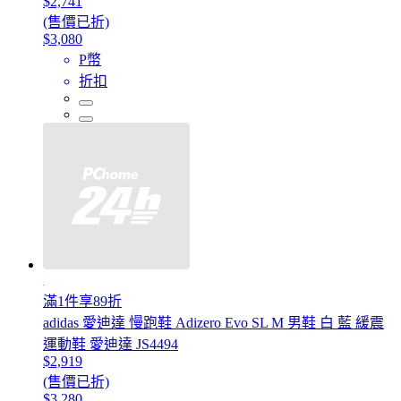
$2,741
(售價已折)
$3,080
P幣
折扣
滿1件享89折
adidas 愛迪達 慢跑鞋 Adizero Evo SL M 男鞋 白 藍 緩震
運動鞋 愛迪達 JS4494
$2,919
(售價已折)
$3,280