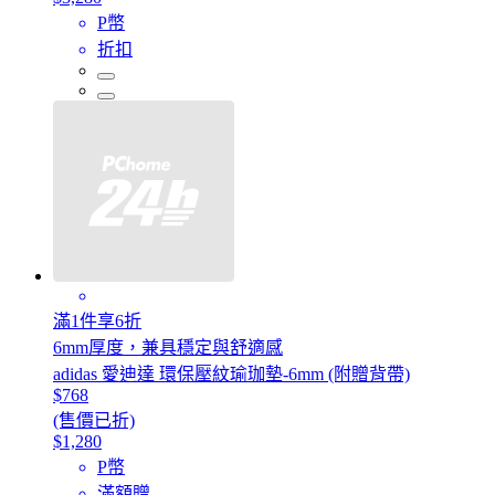
P幣
折扣
滿1件享6折
6mm厚度，兼具穩定與舒適感
adidas 愛迪達 環保壓紋瑜珈墊-6mm (附贈背帶)
$768
(售價已折)
$1,280
P幣
滿額贈