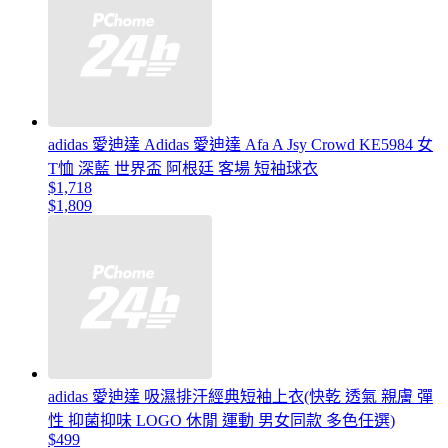
adidas 愛迪達 Adidas 愛迪達 Afa A Jsy Crowd KE5984 女
T恤 深藍 世界盃 阿根廷 客場 短袖球衣
$1,718
$1,809
adidas 愛迪達 吸濕排汗經典短袖上衣(快乾 透氣 親膚 彈
性 抑菌抑味 LOGO 休閒 運動 男女同款 多色任選)
$499