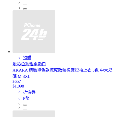
預購
淡彩色系輕柔顯白
AKARA 精緻單色款涼感散熱棉麻短袖上衣 5色 中大尺
碼 M-3XL
$657
$1,098
折價券
P幣