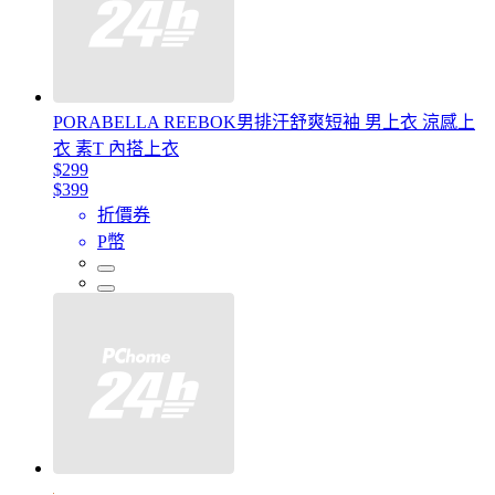
PORABELLA REEBOK男排汗舒爽短袖 男上衣 涼感上
衣 素T 內搭上衣
$299
$399
折價券
P幣