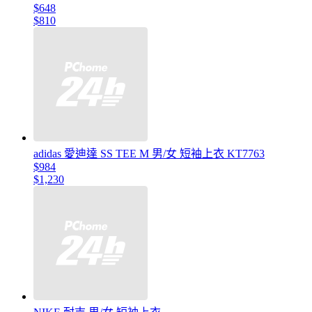
$648
$810
adidas 愛迪達 SS TEE M 男/女 短袖上衣 KT7763
$984
$1,230