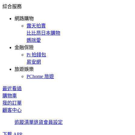
綜合服務
網路購物
露天拍賣
比比昂日本購物
媽咪愛
金融保險
Pi 拍錢包
易安網
旅遊娛樂
PChome 旅遊
最近看過
購物車
我的訂單
顧客中心
追蹤清單
退貨
會員設定
下載 APP