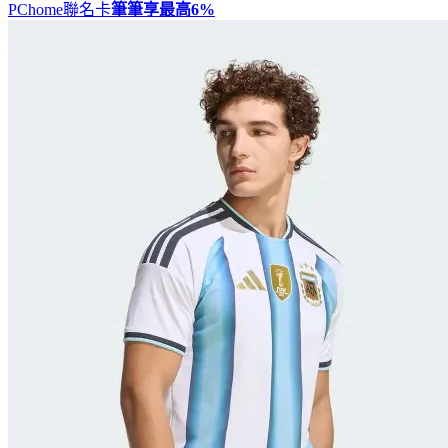
PChome聯名卡
筆筆享最高
6%