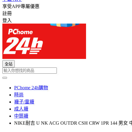
享受APP專屬優惠
註冊
登入
全站
PChome 24h購物
時尚
襪子/童襪
成人襪
中筒襪
NIKE耐吉 U NK ACG OUTDR CSH CRW 1PR 144 男女 