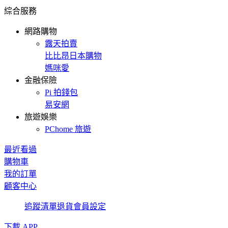
綜合服務
網路購物
露天拍賣
比比昂日本購物
媽咪愛
金融保險
Pi 拍錢包
易安網
旅遊娛樂
PChome 旅遊
最近看過
購物車
我的訂單
顧客中心
追蹤清單
退貨
會員設定
下載 APP