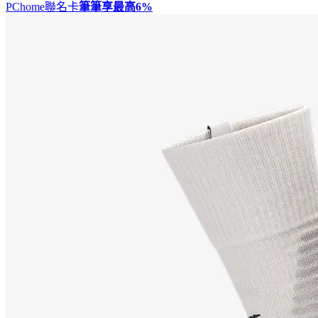
PChome聯名卡
筆筆享最高
6%