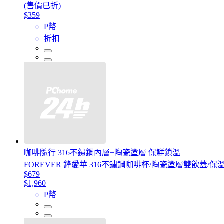
(售價已折)
$359
P幣
折扣
咖啡隨行 316不鏽鋼內層+陶瓷塗層 保鮮鎖溫
FOREVER 鋒愛華 316不鏽鋼咖啡杯/陶瓷塗層雙飲蓋/保溫
$679
$1,960
P幣