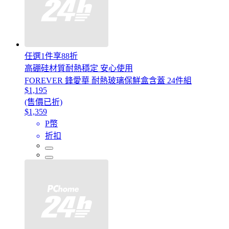
任選1件享88折
高硼硅材質耐熱穩定 安心使用
FOREVER 鋒愛華 耐熱玻璃保鮮盒含蓋 24件組
$1,195
(售價已折)
$1,359
P幣
折扣