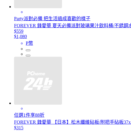
Party派對必備 把生活過成喜歡的樣子
FOREVER 鋒愛華 夏天必備派對玻璃果汁飲料桶/不銹鋼水
$559
$1,080
P幣
任選1件享88折
FOREVER 鋒愛華 【日本】松木纖維砧板/附把手砧板37x25.
$315