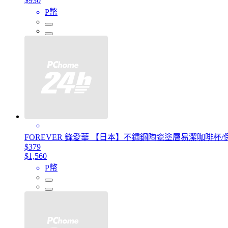
$930
P幣
FOREVER 鋒愛華 【日本】不鏽鋼陶瓷塗層易潔咖啡杯/保溫
$379
$1,560
P幣