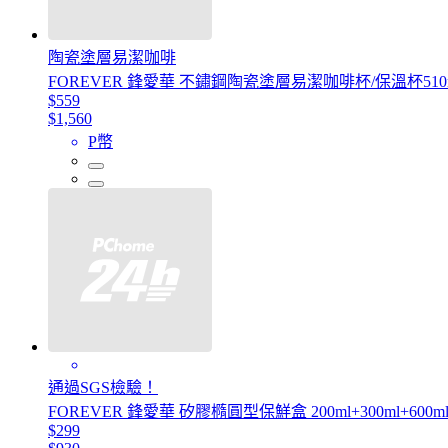
陶瓷塗層易潔咖啡
FOREVER 鋒愛華 不鏽鋼陶瓷塗層易潔咖啡杯/保溫杯510m
$559
$1,560
P幣
通過SGS檢驗！
FOREVER 鋒愛華 矽膠橢圓型保鮮盒 200ml+300ml+600m
$299