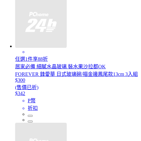
任選1件享88折
居家必備 細膩水晶玻璃 裝水果沙拉都OK
FOREVER 鋒愛華 日式玻璃碗/描金邊鳳尾款13cm 3入組
$300
(售價已折)
$342
P幣
折扣