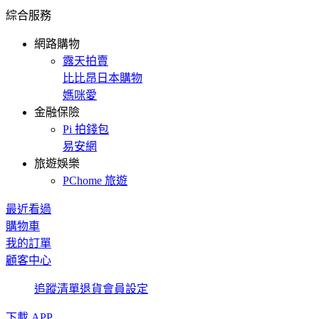
綜合服務
網路購物
露天拍賣
比比昂日本購物
媽咪愛
金融保險
Pi 拍錢包
易安網
旅遊娛樂
PChome 旅遊
最近看過
購物車
我的訂單
顧客中心
追蹤清單
退貨
會員設定
下載 APP