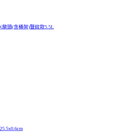
龍頭(含桶架)豎紋款5.5L
5x0.6cm