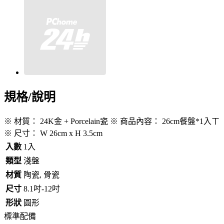
規格/說明
※ 材質： 24K金 + Porcelain瓷 ※ 商品內容： 26cm餐盤*1入ㄒ
※ 尺寸： W 26cm x H 3.5cm
入數
1入
類型
淺盤
材質
陶瓷, 骨瓷
尺寸
8.1吋-12吋
形狀
圓形
標準配備