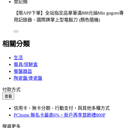
登記抽
【限APP下單】全站指定品單筆滿888元抽Mio gogoro專
用記錄器、國際牌掌上型電鬍刀 (顏色隨機)
相關分類
生活
餐具/保鮮盒
餐盤器皿
陶瓷盤/骨瓷盤
付款方式
查看
信用卡、無卡分期、行動支付，與其他多種方式
PChome 聯名卡最高6%，新戶再享首刷禮800P
搜尋更多