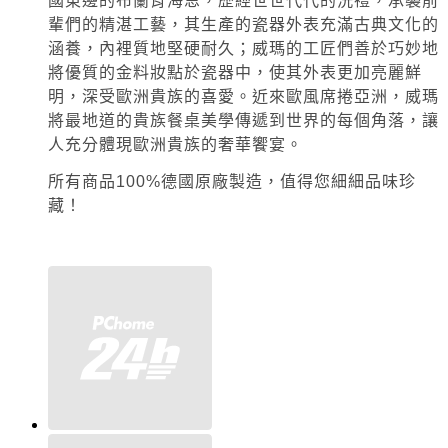
國東邊的布蘭肯海恩，歷經世世代代的洗禮，承襲前
輩們的精湛工藝，其生產的瓷器外表充滿古典文化的
涵養，內裡質地堅硬耐久；威瑪的工匠們善於巧妙地
將優質的金料妝點於瓷器中，使其外表更加亮麗鮮
明，深受歐洲貴族的喜愛。近來歐風席捲亞洲，威瑪
將最地道的貴族餐桌美學傳遞到世界的每個角落，讓
人充分體現歐洲貴族的奢華饗宴。
所有商品
100%
德國原廠製造，值得您細細品味珍
藏！