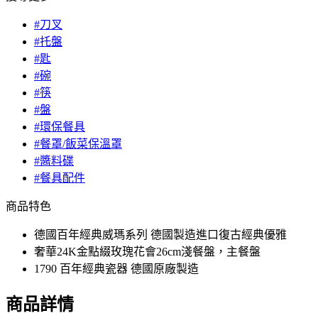
#刀叉
#托盤
#匙
#碗
#筷
#盤
#環保餐具
#餐罩/飯菜保溫罩
#醬料碟
#餐具配件
商品特色
德國百年經典威瑪系列 德國製造進口復古經典優雅
奢華24K金點綴玫瑰花會26cm淺餐盤，主餐盤
1790 百年經典瓷器 德國原廠製造
商品詳情