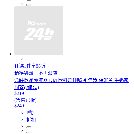
任選1件享88折
精準導流，不再浪費！
盒裝飲品導流器 KM 飲料延伸嘴 引流器 保鮮蓋 牛奶密
封蓋(2個裝)
$219
(售價已折)
$249
P幣
折扣