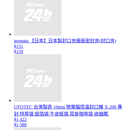
inomata 【日本】日本製封口夾細長密封夾(封口夾)
$151
$159
UFOTEC 台灣製造 10mm 微電腦控溫封口機 X-200 專
封:特厚袋.鋁箔袋.牛皮紙袋.耳掛咖啡袋.收縮膜.
$1,422
$1,580