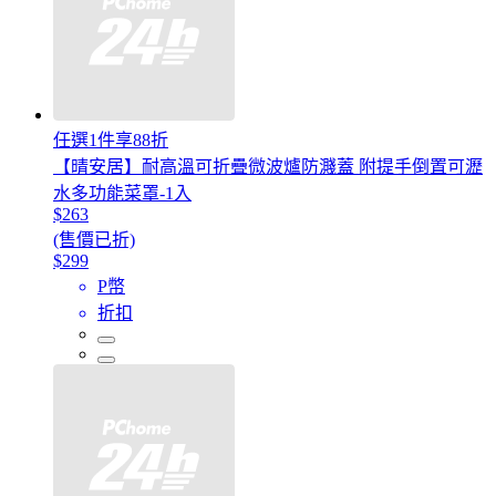
任選1件享88折
【晴安居】耐高溫可折疊微波爐防濺蓋 附提手倒置可瀝
水多功能菜罩-1入
$263
(售價已折)
$299
P幣
折扣