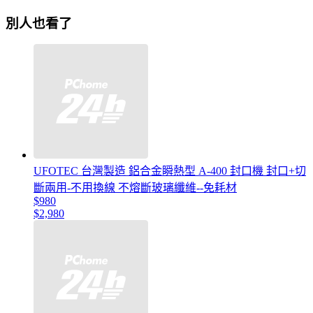
別人也看了
UFOTEC 台灣製造 鋁合金瞬熱型 A-400 封口機 封口+切
斷兩用-不用換線 不熔斷玻璃纖維--免耗材
$980
$2,980