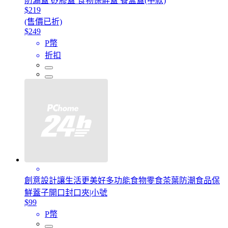
防漏蓋 矽膠蓋 食物保鮮蓋 餐盒蓋(中款)
$219
(售價已折)
$249
P幣
折扣
創意設計讓生活更美好多功能食物零食茶葉防潮食品保
鮮蓋子開口封口夾|小號
$99
P幣