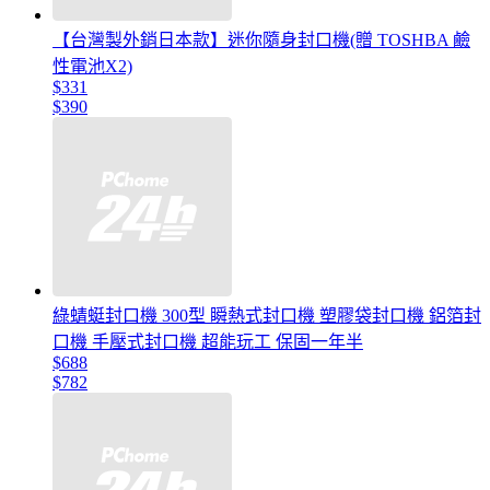
【台灣製外銷日本款】迷你隨身封口機(贈 TOSHBA 鹼
性電池X2)
$331
$390
綠蜻蜓封口機 300型 瞬熱式封口機 塑膠袋封口機 鋁箔封
口機 手壓式封口機 超能玩工 保固一年半
$688
$782