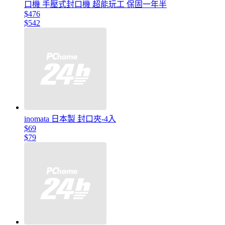
口機 手壓式封口機 超能玩工 保固一年半
$476
$542
inomata 日本製 封口夾-4入
$69
$79