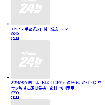
TRENY 手壓式封口機 - 鐵殼 30CM
$940
$990
SUNORO 開封兩用迷你封口機 可磁吸多功能密封機 零
食封膜機 高溫封袋機（密封+切割兩用）
$299
$899