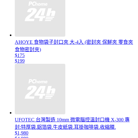
AHOYE 食物袋子封口夾 大-4入 (密封夾 保鮮夾 零食夾
食物密封夾)
$175
$199
UFOTEC 台灣製造 10mm 微電腦控溫封口機 X-300 專
封:特厚袋.鋁箔袋.牛皮紙袋.耳掛咖啡袋.收縮膜.
$1,980