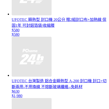
UFOTEC 瞬熱型 封口機 20公分 贈2組封口布+加熱線 保
固1年 可封鋁箔袋/收縮膜
$580
$580
UFOTEC 台灣製造 鋁合金瞬熱型 A-200 封口機 封口+切
斷兩用-不用換線 不熔斷玻璃纖維--免耗材
$630
$1,980