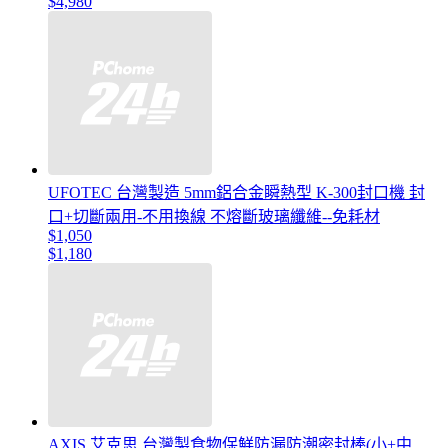
$4,980
UFOTEC 台灣製造 5mm鋁合金瞬熱型 K-300封口機 封
口+切斷兩用-不用換線 不熔斷玻璃纖維--免耗材
$1,050
$1,180
AXIS 艾克思 台灣製食物保鮮防漏防潮密封棒(小+中