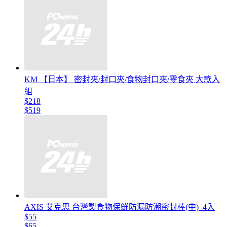
KM 【日本】 密封夾/封口夾/食物封口夾/零食夾 大款入
組
$218
$519
AXIS 艾克思 台灣製食物保鮮防漏防潮密封棒(中)_4入
$55
$65