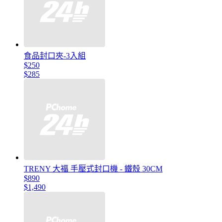
食品封口夾-3入組
$250
$285
TRENY 大福 手壓式封口機 - 鐵殼 30CM
$890
$1,490