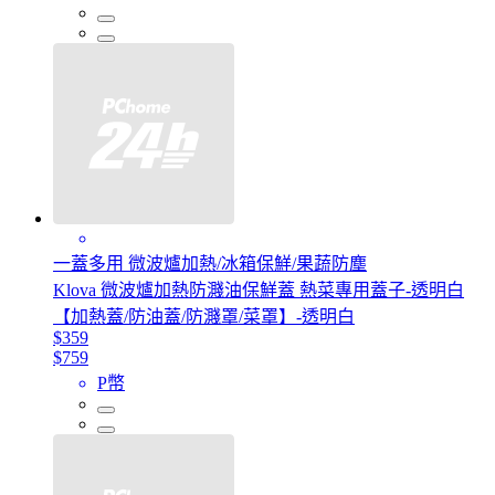
一蓋多用 微波爐加熱/冰箱保鮮/果蔬防塵
Klova 微波爐加熱防濺油保鮮蓋 熱菜專用蓋子-透明白
【加熱蓋/防油蓋/防濺罩/菜罩】-透明白
$359
$759
P幣