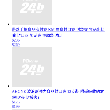
帶蓋手提食品密封夾 KM 零食封口夾 封袋夾 食品出料
嘴 封口器 防潮夾 塑膠袋封口
$236
$269
AHOYE 波浪形強力食品封口夾 12支裝-附磁吸收納盒
(密封夾 封袋夾)
$175
$199