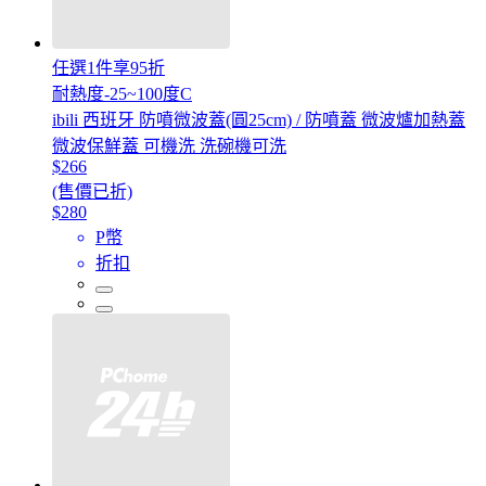
任選1件享95折
耐熱度-25~100度C
ibili 西班牙 防噴微波蓋(圓25cm) / 防噴蓋 微波爐加熱蓋
微波保鮮蓋 可機洗 洗碗機可洗
$266
(售價已折)
$280
P幣
折扣