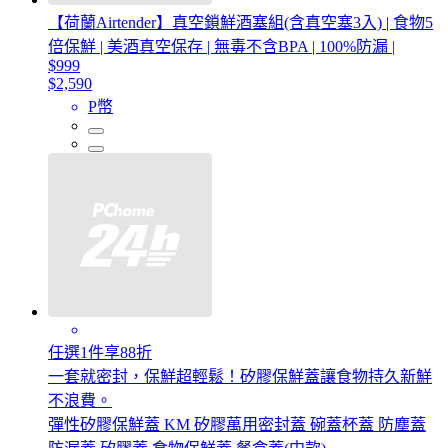
【荷蘭Airtender】真空鎖鮮酒塞組(含真空塞3入) | 食物5
倍保鮮 | 美酒真空保存 | 無毒不含BPA | 100%防漏 |
$999
$2,590
P幣
任選1件享88折
一套就密封，保鮮超輕鬆！矽膠保鮮蓋讓食物持久新鮮
不浪費。
彈性矽膠保鮮蓋 KM 矽膠萬用密封蓋 碗蓋杯蓋 防塵蓋