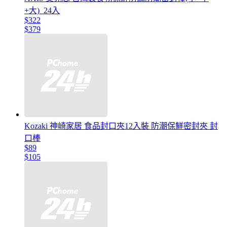
+大)_24入
$322
$379
Kozaki 神崎家居 食品封口夾12入裝 防潮保鮮密封夾 封
口棒
$89
$105