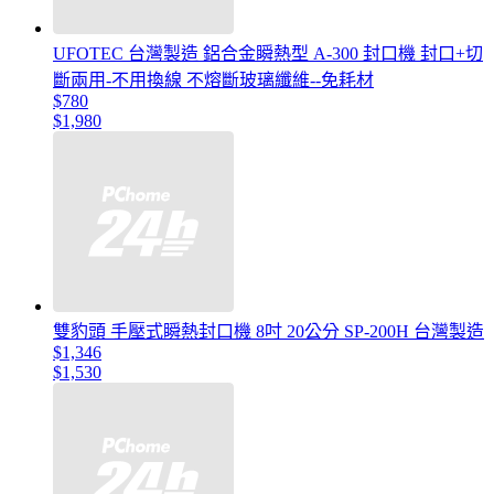
UFOTEC 台灣製造 鋁合金瞬熱型 A-300 封口機 封口+切
斷兩用-不用換線 不熔斷玻璃纖維--免耗材
$780
$1,980
雙豹頭 手壓式瞬熱封口機 8吋 20公分 SP-200H 台灣製造
$1,346
$1,530