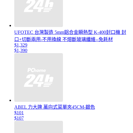
UFOTEC 台灣製造 5mm鋁合金瞬熱型 K-400封口機 封
口+切斷兩用-不用換線 不熔斷玻璃纖維--免耗材
$1,329
$1,390
ABEL 力大牌 萬向式菜單夾45CM-銀色
$101
$107