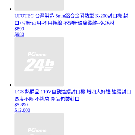
UFOTEC 台灣製造 5mm鋁合金瞬熱型 K-200封口機 封
口+切斷兩用-不用換線 不熔斷玻璃纖維--免耗材
$899
$980
LGS 熱購品 110V自動連續封口機 贈四大好禮 連續封口
長度不限 不挑袋 食品包裝封口
$5,890
$12,000