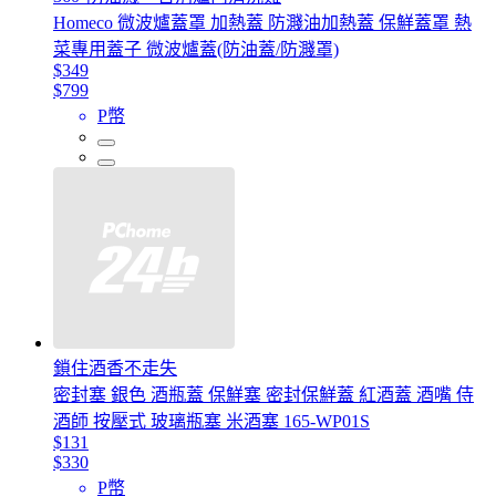
Homeco 微波爐蓋罩 加熱蓋 防濺油加熱蓋 保鮮蓋罩 熱
菜專用蓋子 微波爐蓋(防油蓋/防濺罩)
$349
$799
P幣
鎖住酒香不走失
密封塞 銀色 酒瓶蓋 保鮮塞 密封保鮮蓋 紅酒蓋 酒嘴 侍
酒師 按壓式 玻璃瓶塞 米酒塞 165-WP01S
$131
$330
P幣