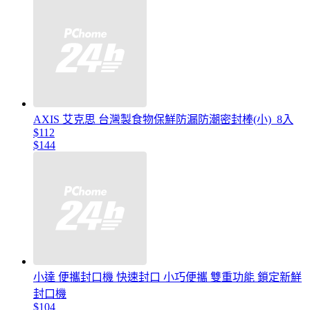
AXIS 艾克思 台灣製食物保鮮防漏防潮密封棒(小)_8入
$112
$144
小達 便攜封口機 快速封口 小巧便攜 雙重功能 鎖定新鮮
封口機
$104