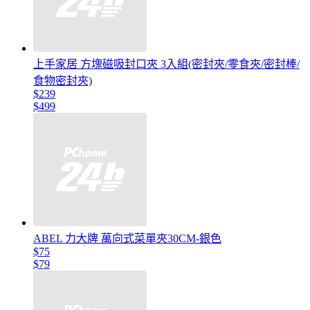
上手家居 方塊磁吸封口夾 3入組(密封夾/零食夾/密封棒/
食物密封夾)
$239
$499
ABEL 力大牌 萬向式菜單夾30CM-銀色
$75
$79