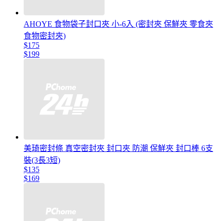
AHOYE 食物袋子封口夾 小-6入 (密封夾 保鮮夾 零食夾
食物密封夾)
$175
$199
美琦密封條 真空密封夾 封口夾 防潮 保鮮夾 封口棒 6支
裝(3長3短)
$135
$169