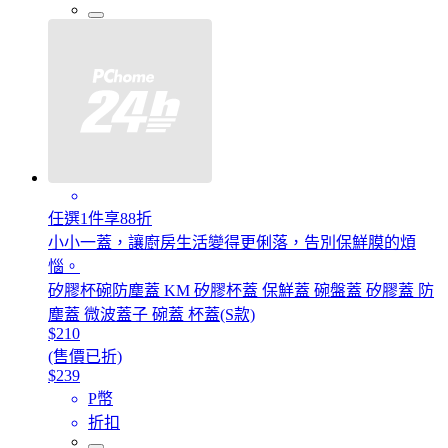
任選1件享88折
小小一蓋，讓廚房生活變得更俐落，告別保鮮膜的煩
惱。
矽膠杯碗防塵蓋 KM 矽膠杯蓋 保鮮蓋 碗盤蓋 矽膠蓋 防
塵蓋 微波蓋子 碗蓋 杯蓋(S款)
$210
(售價已折)
$239
P幣
折扣