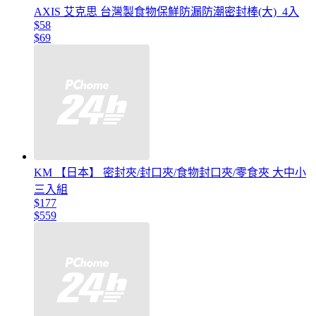
AXIS 艾克思 台灣製食物保鮮防漏防潮密封棒(大)_4入
$58
$69
KM 【日本】 密封夾/封口夾/食物封口夾/零食夾 大中小
三入組
$177
$559