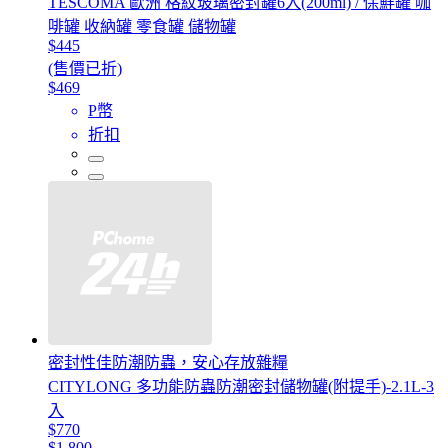
TESCOMA 歐洲 格紋玻璃密封罐6入(200ml) / 保鮮罐 咖
啡罐 收納罐 零食罐 儲物罐
$445
(售價已折)
$469
P幣
折扣
密封性佳防潮防蟲，安心存放雜糧
CITYLONG 多功能防蟲防潮密封儲物罐(附提手)-2.1L-3
入
$770
$1,800