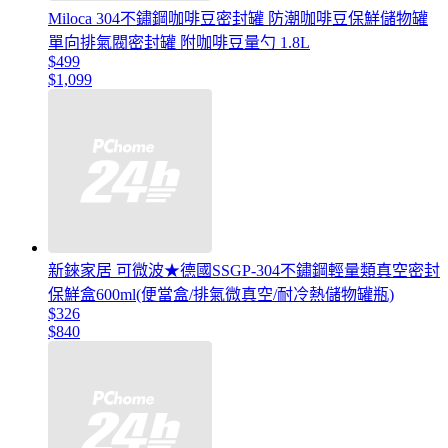
Miloca 304不鏽鋼咖啡豆密封罐 防潮咖啡豆保鮮儲物罐
單向排氣閥密封罐 附咖啡豆量勺 1.8L
$499
$1,099
新錸家居 可微波★德國SSGP-304不鏽鋼輕量類真空密封
保鮮盒600ml(便當盒/排氣微真空/耐冷熱儲物罐瓶)
$326
$840