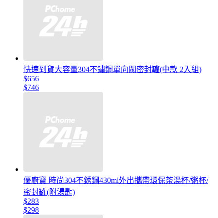
快速到貨大容量304不鏽鋼單向閥密封罐(中款 2入組)
$656
$746
優廚寶 時尚304不銹鋼430ml外出攜帶環保茶湯杯/粥杯/
密封罐(附湯匙)
$283
$298