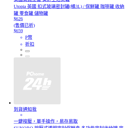
Utopia 英國 扣式玻璃密封罐(橘3L) / 保鮮罐 咖啡罐 收納
罐 零食罐 儲物罐
$626
(售價已折)
$659
P幣
折扣
到貨通知我
一鍵按壓，單手操作，易存易取