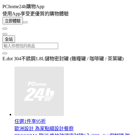
PChome24h購物App
使用App享受更優質的購物體驗
立即體驗
全站
E.dot 304不銹鋼1.8L儲物密封罐 (雜糧罐 / 咖啡罐 / 茶葉罐)
任選1件享95折
歐洲設計 為家點綴設計餐廚