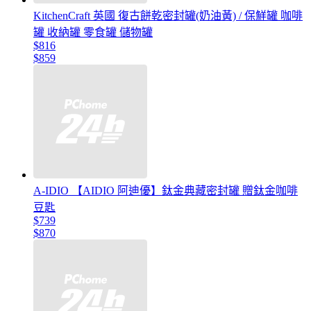
KitchenCraft 英國 復古餅乾密封罐(奶油黃) / 保鮮罐 咖啡
罐 收納罐 零食罐 儲物罐
$816
$859
A-IDIO 【AIDIO 阿迪優】鈦金典藏密封罐 贈鈦金咖啡
豆匙
$739
$870