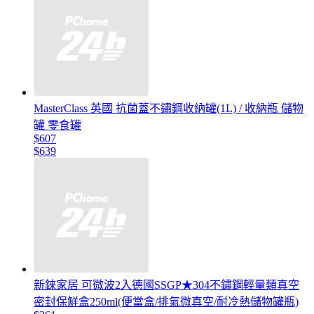
MasterClass 英國 抗菌蓋不鏽鋼收納罐(1L) / 收納瓶 儲物
罐 零食罐
$607
$639
新錸家居 可微波2入德國SSGP★304不鏽鋼輕量類真空
密封保鮮盒250ml(便當盒/排氣微真空/耐冷熱儲物罐瓶)