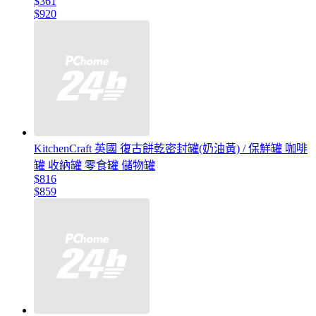
$361
$920
KitchenCraft 英國 復古餅乾密封罐(奶油黃) / 保鮮罐 咖啡
罐 收納罐 零食罐 儲物罐
$816
$859