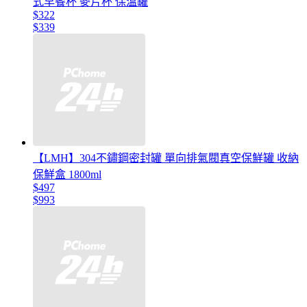
式早餐杯 麥片杯 保溫罐
$322
$339
【LMH】304不鏽鋼密封罐 單向排氣閥真空保鮮罐 收納
保鮮盒 1800ml
$497
$993