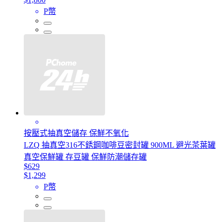
P幣
按壓式抽真空儲存 保鮮不氧化
LZQ 抽真空316不銹鋼咖啡豆密封罐 900ML 避光茶葉罐
真空保鮮罐 存豆罐 保鮮防潮儲存罐
$629
$1,299
P幣