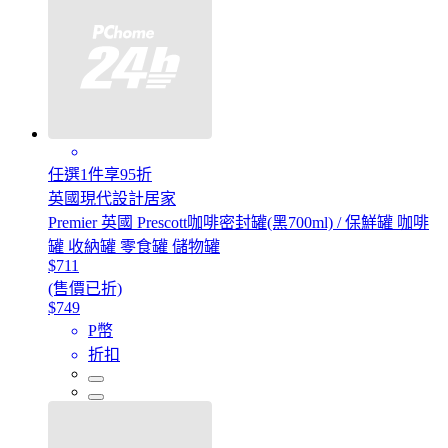
任選1件享95折
英國現代設計居家
Premier 英國 Prescott咖啡密封罐(黑700ml) / 保鮮罐 咖啡
罐 收納罐 零食罐 儲物罐
$711
(售價已折)
$749
P幣
折扣