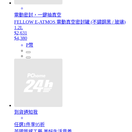
電動密封，一鍵抽真空
FELLOW E-ATMOS 電動真空密封罐 (不鏽鋼黑 / 玻璃)
1.2L
$2,631
$4,380
P幣
到貨通知我
任選1件享95折
英國質感工藝 美好生活意義