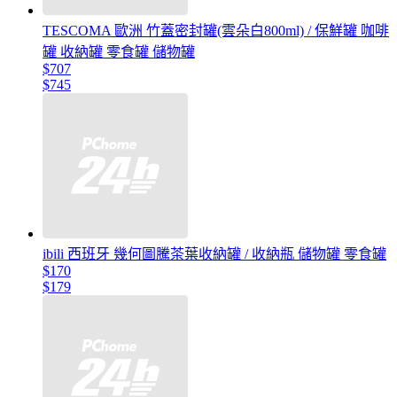
TESCOMA 歐洲 竹蓋密封罐(雲朵白800ml) / 保鮮罐 咖啡
罐 收納罐 零食罐 儲物罐
$707
$745
ibili 西班牙 幾何圖騰茶葉收納罐 / 收納瓶 儲物罐 零食罐
$170
$179