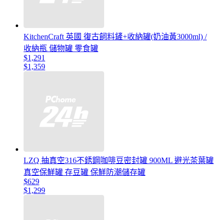
KitchenCraft 英國 復古飼料鏟+收納罐(奶油黃3000ml) /
收納瓶 儲物罐 零食罐
$1,291
$1,359
LZQ 抽真空316不銹鋼咖啡豆密封罐 900ML 避光茶葉罐
真空保鮮罐 存豆罐 保鮮防潮儲存罐
$629
$1,299