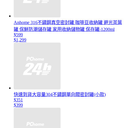
Anhome 316不鏽鋼真空密封罐 咖啡豆收納罐 避光茶葉
罐 保鮮防潮儲存罐 家用收納儲物罐 保存罐-1200ml
$599
$1,299
快速到貨大容量304不鏽鋼單向閥密封罐(小款)
$351
$399