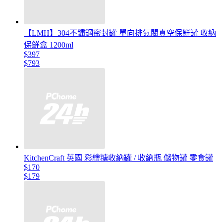
【LMH】304不鏽鋼密封罐 單向排氣閥真空保鮮罐 收納
保鮮盒 1200ml
$397
$793
KitchenCraft 英國 彩繪糖收納罐 / 收納瓶 儲物罐 零食罐
$170
$179