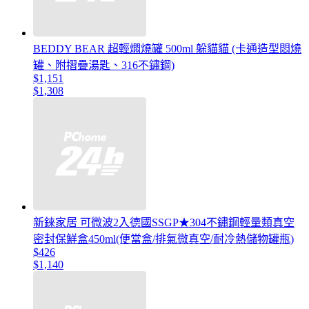
BEDDY BEAR 超輕燜燒罐 500ml 躲貓貓 (卡通造型悶燒
罐、附摺疊湯匙、316不鏽鋼)
$1,151
$1,308
新錸家居 可微波2入德國SSGP★304不鏽鋼輕量類真空
密封保鮮盒450ml(便當盒/排氣微真空/耐冷熱儲物罐瓶)
$426
$1,140