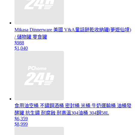
Mikasa Dinnerware 美國 V&A童話餅乾收納罐(夢遊仙境)
/ 儲物罐 零食罐
$988
$1,040
食用油空桶 不鏽鋼酒桶 密封桶 米桶 牛奶運輸桶 油桶發
酵罐 抗生鏽 耐腐蝕 耐高溫304油桶 304鋼58L
$6,359
$8,999