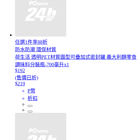
任選1件享88折
防水防潮 環保材質
荷生活 透明PET材質圓型可疊加式密封罐 義大利麵零食
調味料分裝瓶-700毫升x1
$192
(售價已折)
$219
P幣
折扣