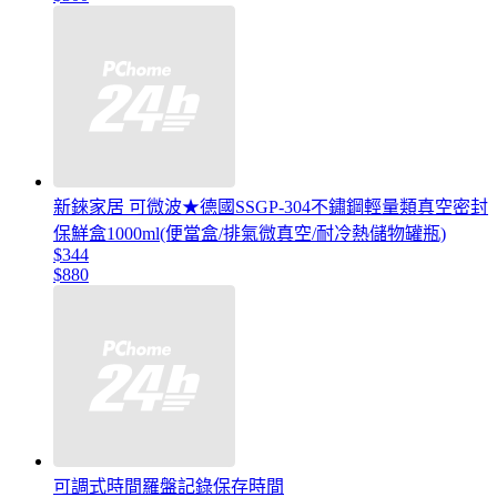
新錸家居 可微波★德國SSGP-304不鏽鋼輕量類真空密封
保鮮盒1000ml(便當盒/排氣微真空/耐冷熱儲物罐瓶)
$344
$880
可調式時間羅盤記錄保存時間