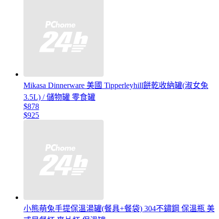
Mikasa Dinnerware 美國 Tipperleyhill餅乾收納罐(淑女兔
3.5L) / 儲物罐 零食罐
$878
$925
小熊萌兔手提保溫湯罐(餐具+餐袋) 304不鏽鋼 保溫瓶 美