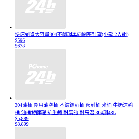
快速到貨大容量304不鏽鋼單向閥密封罐(小款 2入組)
$596
$678
304油桶 食用油空桶 不鏽鋼酒桶 密封桶 米桶 牛奶運輸
桶 油桶發酵罐 抗生鏽 耐腐蝕 耐高溫 304鋼48L
$5,889
$8,899