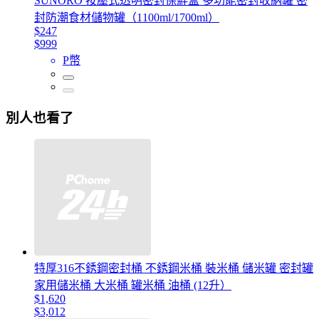
SUNORO 按壓式透明密封保鮮盒 多功能密封收納罐 密
封防潮食材儲物罐（1100ml/1700ml）
$247
$999
P幣
別人也看了
特厚316不銹鋼密封桶 不銹鋼米桶 裝米桶 儲米罐 密封罐
家用儲米桶 大米桶 罐米桶 油桶 (12升）
$1,620
$3,012