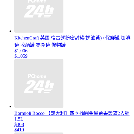
KitchenCraft 英國 復古麵粉密封罐(奶油黃) / 保鮮罐 咖啡
罐 收納罐 零食罐 儲物罐
$1,006
$1,059
Bormioli Rocco 【義大利】四季橢圓金屬蓋果醬罐2入組
1.5L
$368
$419