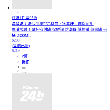
任選1件享95折
晶瑩透明環保加厚PET材質，無異味，環保耐用
鷹嘴式透明量杯密封罐 保鮮罐 防潮罐 儲糧罐 儲米罐 米
桶-2300ML
$208
(售價已折)
$219
P幣
折扣