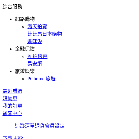
綜合服務
網路購物
露天拍賣
比比昂日本購物
媽咪愛
金融保險
Pi 拍錢包
易安網
旅遊娛樂
PChome 旅遊
最近看過
購物車
我的訂單
顧客中心
追蹤清單
退貨
會員設定
下載 APP