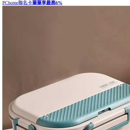
PChome聯名卡
筆筆享最高
6%