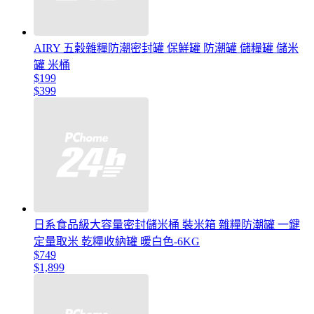
AIRY 五榖雜糧防潮密封罐 保鮮罐 防潮罐 儲糧罐 儲米
罐 米桶
$199
$399
日系食品級大容量密封儲米桶 裝米箱 雜糧防潮罐 一鍵
定量取米 乾糧收納罐 暖白色-6KG
$749
$1,899