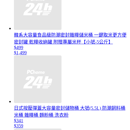
韓系大容量食品級防潮密封雜糧儲米桶 一鍵取米更方便
密封罐 乾糧收納罐 附贈專屬米杯【小號-5公斤】
$499
$1,499
日式按壓彈蓋大容量密封儲物桶 大號(5.5L) 防潮飼料桶
米桶 雜糧桶 麵粉桶 洗衣粉
$341
$359