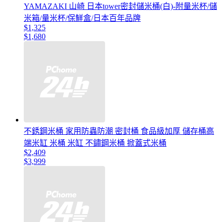
YAMAZAKI 山崎 日本tower密封儲米桶(白)-附量米杯/儲
米箱/量米杯/保鮮盒/日本百年品牌
$1,325
$1,680
不銹鋼米桶 家用防蟲防潮 密封桶 食品級加厚 儲存桶高
端米缸 米桶 米缸 不鏽鋼米桶 掀蓋式米桶
$2,409
$3,999