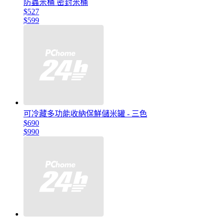
防蟲米桶 密封米桶
$527
$599
可冷藏多功能收納保鮮儲米罐 - 三色
$690
$990