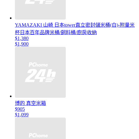
YAMAZAKI 山崎 日本tower直立密封儲米桶(白)-附量米
杯日本百年品牌米桶/飼料桶/廚房收納
$1,380
$1,900
博的 真空米箱
$905
$1,099