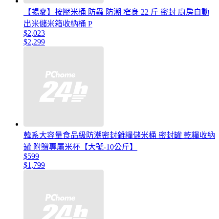
【暢麥】按壓米桶 防蟲 防潮 窄身 22 斤 密封 廚房自動
出米儲米箱收納桶 P
$2,023
$2,299
韓系大容量食品級防潮密封雜糧儲米桶 密封罐 乾糧收納
罐 附贈專屬米杯【大號-10公斤】
$599
$1,799