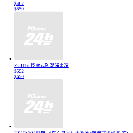
$467
$550
ZUUTii 按壓式防潮儲米箱
$552
$650