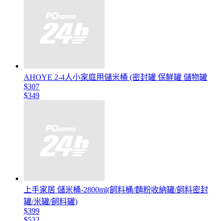
AHOYE 2-4人小家庭用儲米桶 (密封罐 保鮮罐 儲物罐
$307
$349
上手家居 儲米桶-2800ml(飼料桶/麵粉收納罐/飼料密封
罐/米罐/飼料罐)
$399
$532