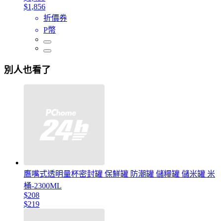
$1,856
折價券
P幣
別人也看了
鷹嘴式透明量杯密封罐 保鮮罐 防潮罐 儲糧罐 儲米罐 米
桶-2300ML
$208
$219