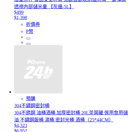
透視內部儲米量 【灰邊-5L】
$499
$1,398
折價券
P幣
預購
304不鏽鋼密封桶
304不銹鋼 油桶酒桶 加厚密封桶 20L茶葉罐 傢用食用儲
油 不鏽鋼飯桶 湯桶 密封米桶 酒桶（25*44CM）
$4,323
$6,952