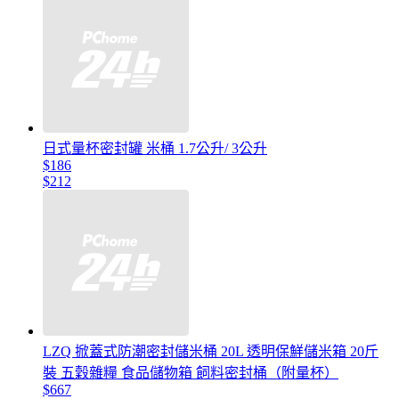
日式量杯密封罐 米桶 1.7公升/ 3公升
$186
$212
LZQ 掀蓋式防潮密封儲米桶 20L 透明保鮮儲米箱 20斤
裝 五穀雜糧 食品儲物箱 飼料密封桶（附量杯）
$667