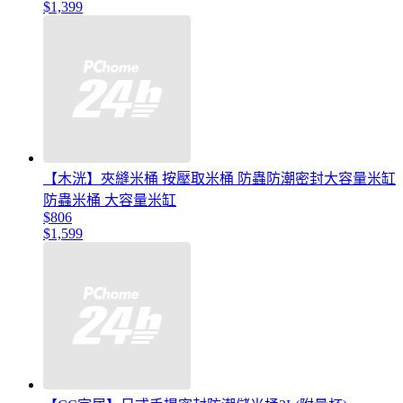
$1,399
【木洸】夾縫米桶 按壓取米桶 防蟲防潮密封大容量米缸
防蟲米桶 大容量米缸
$806
$1,599