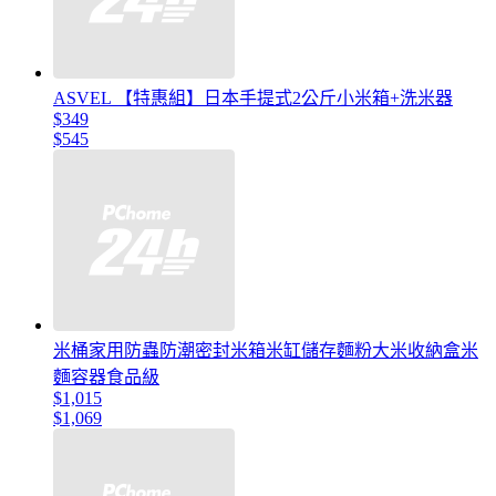
ASVEL 【特惠組】日本手提式2公斤小米箱+洗米器
$349
$545
米桶家用防蟲防潮密封米箱米缸儲存麵粉大米收納盒米
麵容器食品級
$1,015
$1,069