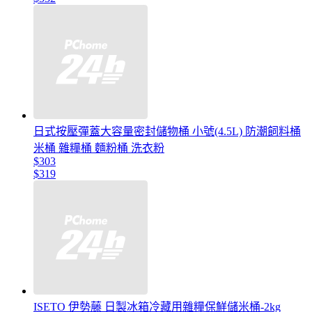
日式按壓彈蓋大容量密封儲物桶 小號(4.5L) 防潮飼料桶
米桶 雜糧桶 麵粉桶 洗衣粉
$303
$319
ISETO 伊勢藤 日製冰箱冷藏用雜糧保鮮儲米桶-2kg