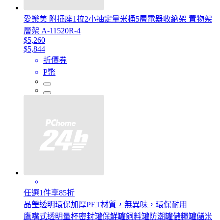
愛樂美 附插座1拉2小抽定量米桶5層電器收納架 置物架
層架 A-11520R-4
$5,260
$5,844
折價券
P幣
任選1件享85折
晶瑩透明環保加厚PET材質，無異味，環保耐用
鷹嘴式透明量杯密封罐保鮮罐飼料罐防潮罐儲糧罐儲米