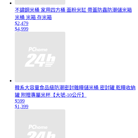
不鏽鋼米桶 家用四方桶 面粉米缸 帶蓋防蟲防潮儲米箱
米桶 米箱 存米箱
$2,479
$4,999
韓系大容量食品級防潮密封雜糧儲米桶 密封罐 乾糧收納
罐 附贈專屬米杯【大號-10公斤】
$599
$1,399