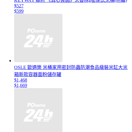
KEYWAY 聯府 《真心良品》米香8kg密閉式米桶(附輪)
$527
$599
OSLE 歐適樂 米桶家用密封防蟲防潮食品級裝米缸大米
箱新款容器面粉儲存罐
$1,468
$1,669