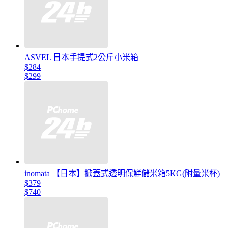
ASVEL 日本手提式2公斤小米箱
$284
$299
inomata 【日本】掀蓋式透明保鮮儲米箱5KG(附量米杯)
$379
$740