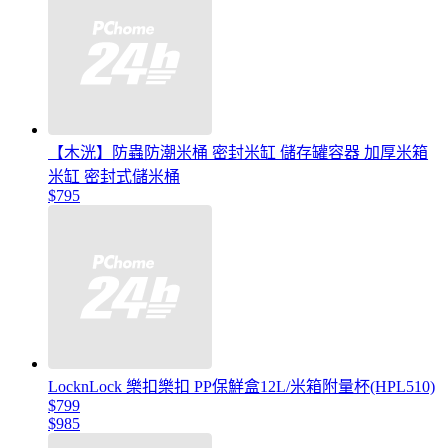
【木洸】防蟲防潮米桶 密封米缸 儲存罐容器 加厚米箱
米缸 密封式儲米桶
$795
LocknLock 樂扣樂扣 PP保鮮盒12L/米箱附量杯(HPL510)
$799
$985