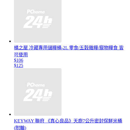
橘之屋 冷藏專用儲糧桶-2L 零食/五穀雜糧/寵物糧食 皆
可使用
$106
$125
KEYWAY 聯府 《真心良品》天廚7公升密封保鮮米桶
(附輪)