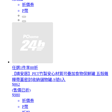
折價券
P幣
任選1件享88折
【晴安居】PET竹製安心材質可疊加食物保鮮罐 五殼雜
糧帶蓋密封收納儲物罐-S號6入
$862
(售價已折)
$980
折價券
P幣