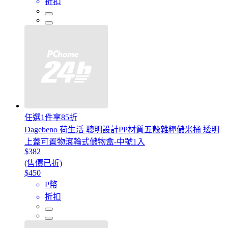
折扣
任選1件享85折
Dagebeno 荷生活 聰明設計PP材質五殼雜糧儲米桶 透明
上蓋可置物滾輪式儲物盒-中號1入
$382
(售價已折)
$450
P幣
折扣