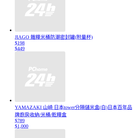
JIAGO 雜糧米桶防潮密封罐(附量杯)
$198
$449
YAMAZAKI 山崎 日本tower分隔儲米盒(白)日本百年品
牌廚房收納/米桶/乾糧盒
$789
$1,000