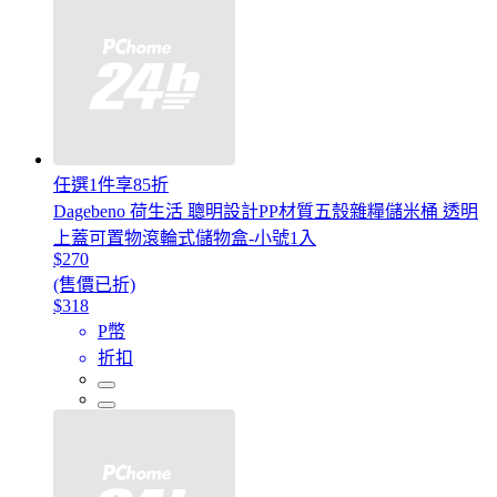
任選1件享85折
Dagebeno 荷生活 聰明設計PP材質五殼雜糧儲米桶 透明
上蓋可置物滾輪式儲物盒-小號1入
$270
(售價已折)
$318
P幣
折扣