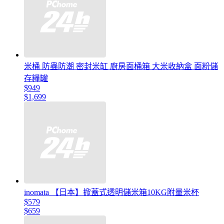
米桶 防蟲防潮 密封米缸 廚房面桶箱 大米收納盒 面粉儲
存糧罐
$949
$1,699
inomata 【日本】掀蓋式透明儲米箱10KG附量米杯
$579
$659