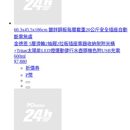
60.3x45.5x186cm 鍍鋅鋼板每層載重20公斤安全插座自動
斷電無虞
金德恩 5層滑輪2抽屜2拉板插座電器收納架附米桶
+Tritan太陽能LED燈運動健行水壺隨機色附USB充電
600ml
$7,880
折價券
P幣