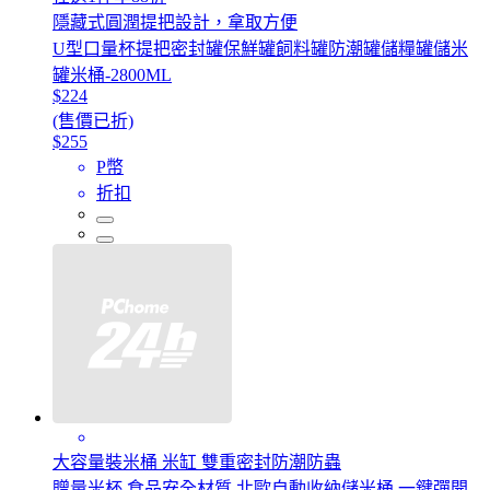
隱藏式圓潤提把設計，拿取方便
U型口量杯提把密封罐保鮮罐飼料罐防潮罐儲糧罐儲米
罐米桶-2800ML
$224
(售價已折)
$255
P幣
折扣
大容量裝米桶 米缸 雙重密封防潮防蟲
贈量米杯 食品安全材質 北歐自動收納儲米桶 一鍵彈開