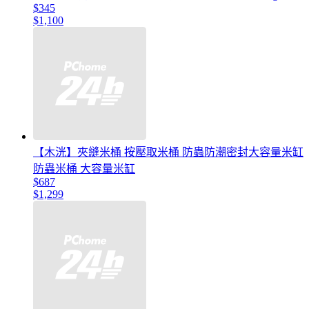
$345
$1,100
【木洸】夾縫米桶 按壓取米桶 防蟲防潮密封大容量米缸
防蟲米桶 大容量米缸
$687
$1,299