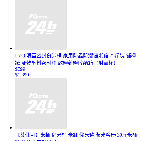
LZQ 滑蓋密封儲米桶 家用防蟲防潮儲米箱 25斤裝 儲糧
罐 寵物飼料密封桶 乾糧雜糧收納箱（附量杯）
$599
$1,399
【艾仕可】米桶 儲米桶 米缸 儲米罐 裝米容器 30斤米桶