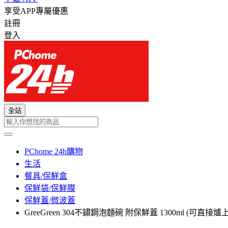
享受APP專屬優惠
註冊
登入
全站
PChome 24h購物
生活
餐具/保鮮盒
保鮮袋/保鮮膜
保鮮蓋/微波蓋
GreeGreen 304不鏽鋼泡麵碗 附保鮮蓋 1300ml (可直接爐