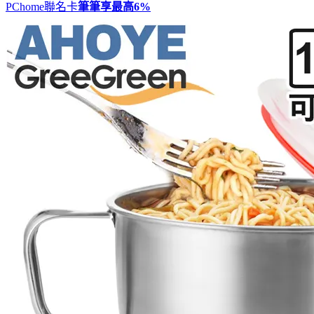
PChome聯名卡
筆筆享最高
6%