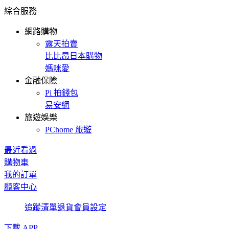
綜合服務
網路購物
露天拍賣
比比昂日本購物
媽咪愛
金融保險
Pi 拍錢包
易安網
旅遊娛樂
PChome 旅遊
最近看過
購物車
我的訂單
顧客中心
追蹤清單
退貨
會員設定
下載 APP