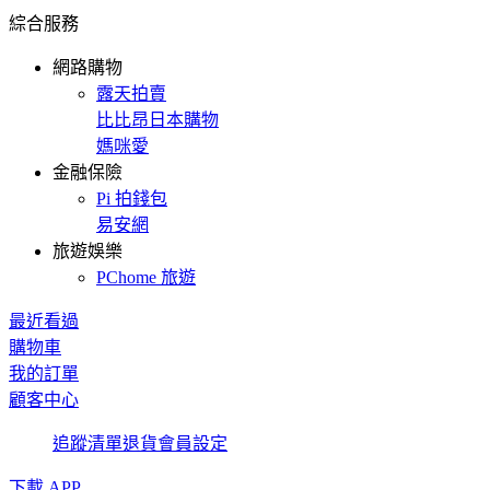
綜合服務
網路購物
露天拍賣
比比昂日本購物
媽咪愛
金融保險
Pi 拍錢包
易安網
旅遊娛樂
PChome 旅遊
最近看過
購物車
我的訂單
顧客中心
追蹤清單
退貨
會員設定
下載 APP