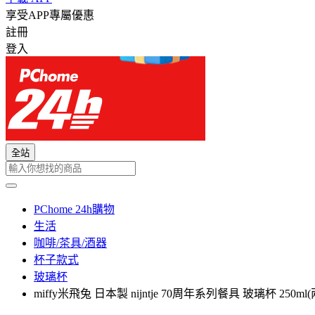
享受APP專屬優惠
註冊
登入
全站
PChome 24h購物
生活
咖啡/茶具/酒器
杯子款式
玻璃杯
miffy米飛兔 日本製 nijntje 70周年系列餐具 玻璃杯 250m