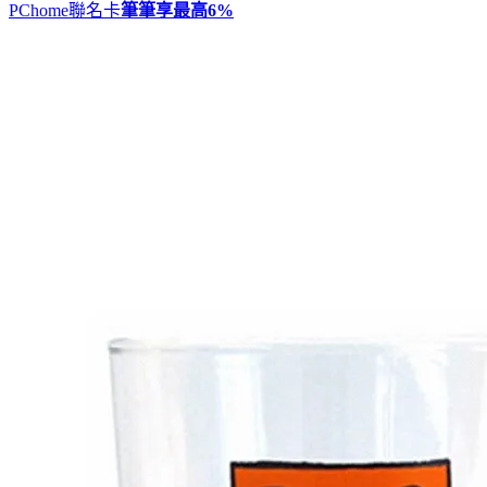
PChome聯名卡
筆筆享最高
6%