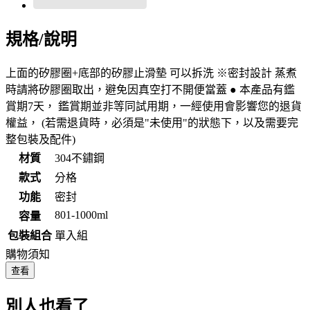
規格/說明
上面的矽膠圈+底部的矽膠止滑墊 可以拆洗 ※密封設計 蒸煮
時請將矽膠圈取出，避免因真空打不開便當蓋 ● 本產品有鑑
賞期7天， 鑑賞期並非等同試用期，一經使用會影響您的退貨
權益， (若需退貨時，必須是"未使用"的狀態下，以及需要完
整包裝及配件)
材質
304不鏽鋼
款式
分格
功能
密封
801-1000ml
容量
包裝組合
單入組
購物須知
查看
別人也看了