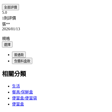
全部評價
5.0
1則評價
張**
2026/01/13
規格
選擇
普通款
含醬料盒款
相關分類
生活
餐具/保鮮盒
便當盒/便當袋
便當盒