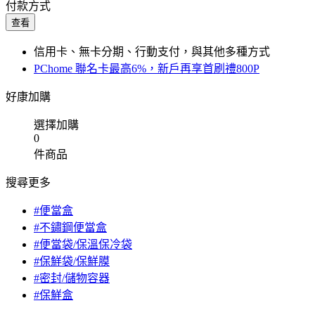
付款方式
查看
信用卡、無卡分期、行動支付，與其他多種方式
PChome 聯名卡最高6%，新戶再享首刷禮800P
好康加購
選擇加購
0
件商品
搜尋更多
#便當盒
#不鏽鋼便當盒
#便當袋/保溫保冷袋
#保鮮袋/保鮮膜
#密封/儲物容器
#保鮮盒