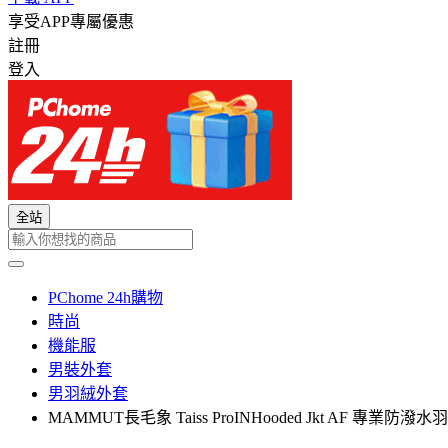
享受APP專屬優惠
註冊
登入
全站
PChome 24h購物
時尚
機能服
男裝外套
男羽絨外套
MAMMUT長毛象 Taiss ProINHooded Jkt AF 專業防潑水