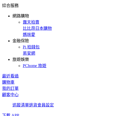
綜合服務
網路購物
露天拍賣
比比昂日本購物
媽咪愛
金融保險
Pi 拍錢包
易安網
旅遊娛樂
PChome 旅遊
最近看過
購物車
我的訂單
顧客中心
追蹤清單
退貨
會員設定
下載 APP