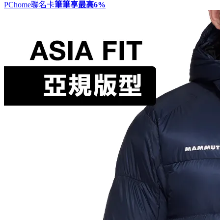
PChome聯名卡
筆筆享最高
6%