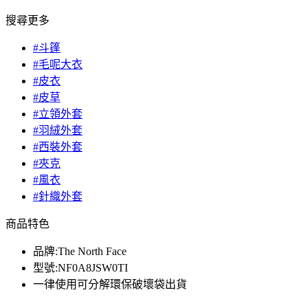
搜尋更多
#斗篷
#毛呢大衣
#皮衣
#皮草
#立領外套
#羽絨外套
#西裝外套
#夾克
#風衣
#針織外套
商品特色
品牌:The North Face
型號:NF0A8JSW0TI
一律使用可分解環保破壞袋出貨