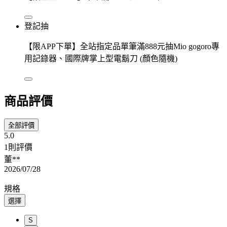
登記抽
【限APP下單】全站指定品單筆滿888元抽Mio gogoro專
用記錄器、國際牌掌上型電鬍刀 (顏色隨機)
商品評價
全部評價
5.0
1則評價
董**
2026/07/28
規格
選擇
S