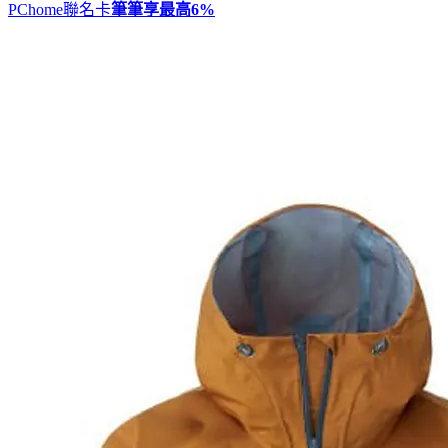
PChome聯名卡
筆筆享最高
6%