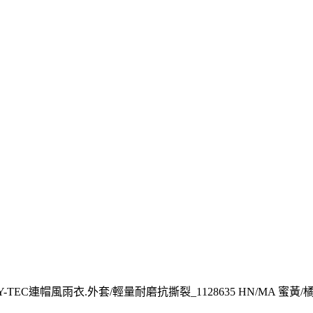
RY-TEC連帽風雨衣.外套/輕量耐磨抗撕裂_1128635 HN/MA 蜜黃/