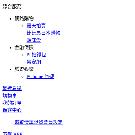
綜合服務
網路購物
露天拍賣
比比昂日本購物
媽咪愛
金融保險
Pi 拍錢包
易安網
旅遊娛樂
PChome 旅遊
最近看過
購物車
我的訂單
顧客中心
追蹤清單
退貨
會員設定
下載 APP