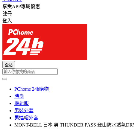
享受APP專屬優惠
註冊
登入
全站
PChome 24h購物
時尚
機能服
男裝外套
男連帽外套
MONT-BELL 日本 男 THUNDER PASS 登山防水透氣D