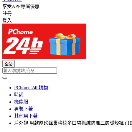
享受APP專屬優惠
註冊
登入
全站
PChome 24h購物
時尚
機能服
男裝下著
其他男下著
戶外趣 男款厚磅蜂巢格紋多口袋抓絨防風三層暖殼褲 ( HMP0