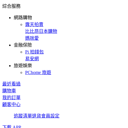
綜合服務
網路購物
露天拍賣
比比昂日本購物
媽咪愛
金融保險
Pi 拍錢包
易安網
旅遊娛樂
PChome 旅遊
最近看過
購物車
我的訂單
顧客中心
追蹤清單
退貨
會員設定
下載 APP