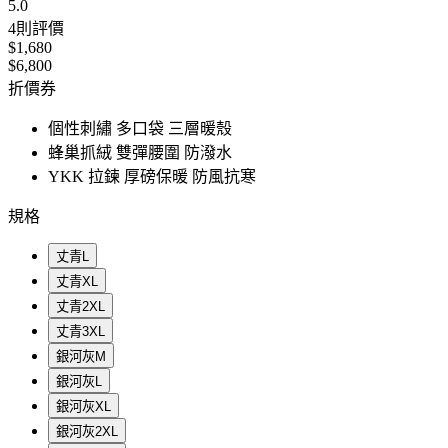
5.0
4
則評價
$1,680
$6,800
折價券
個性刺繡 多口袋 三層暖殼
蜂巢抓絨 雙彈腰圍 防潑水
YKK 拉鍊 厚磅保暖 防風抗寒
規格
丈青L
丈青XL
丈青2XL
丈青3XL
銀河灰M
銀河灰L
銀河灰XL
銀河灰2XL