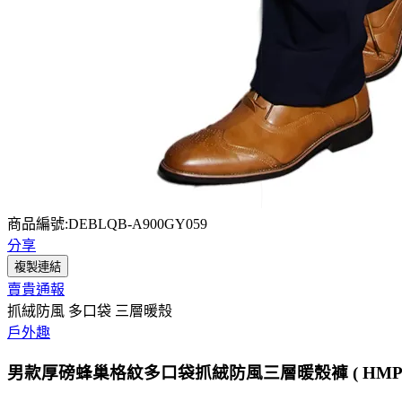
商品編號:DEBLQB-A900GY059
分享
複製連結
賣貴通報
抓絨防風 多口袋 三層暖殼
戶外趣
男款厚磅蜂巢格紋多口袋抓絨防風三層暖殼褲 ( HMP01