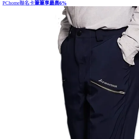
PChome聯名卡
筆筆享最高
6%