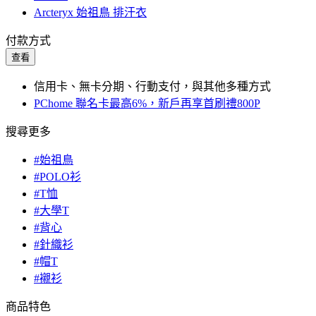
Arcteryx 始祖鳥 排汗衣
付款方式
查看
信用卡、無卡分期、行動支付，與其他多種方式
PChome 聯名卡最高6%，新戶再享首刷禮800P
搜尋更多
#始祖鳥
#POLO衫
#T恤
#大學T
#背心
#針織衫
#帽T
#襯衫
商品特色