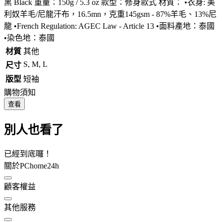
黑 Black 重量：150g / 5.3 oz 款型：修身款式 材質： •衣身: 美
利奴羊毛/尼龍汗布，16.5mn，克重145gsm - 87%羊毛、13%尼
龍 •French Regulation: AGEC Law - Article 13 •面料產地：泰國
•染色地：泰國
材質
其他
S, M, L
尺寸
版型
短袖
購物須知
查看
別人也看了
已經到底囉！
關於PChome24h
顧客權益
其他服務