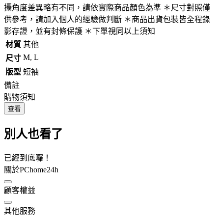
攝角度差異略有不同，請依實際商品顏色為準 ＊尺寸對照僅
供參考，請加入個人的經驗做判斷 ＊商品出貨包裝皆全程錄
影存證，並有封條保護 ＊下單視同以上須知
材質
其他
M, L
尺寸
版型
短袖
備註
購物須知
查看
別人也看了
已經到底囉！
關於PChome24h
顧客權益
其他服務