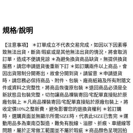
規格/說明
【注意事項】 ＊訂單成立不代表交易完成，如因以下因素導
致無法出貨，斷貨/瑕疵或是其他無法出貨的情況，將會取消
訂單，造成不便請見諒 ＊為避免換貨商品缺貨，無提供換貨
服務，請您申請退貨後重新下訂 ＊如訂購兩件以上商品，會
因出貨限制分開寄出，故會分開到貨，請留意 ＊申請退貨
時，請您務必保持商品、附件、包裝、廠商紙箱及所有附隨文
件或資料之完整性，將商品恢復原包裝 ＊退回商品必須是全
新狀態且包裝完整，切勿讓商品祼裝寄回/宅配單直接貼於原
廠包裝上 ＊凡商品祼裝寄回/宅配單直接貼於原廠包裝上，將
收定價10%之整新費，避免影響您的退換貨權利 ＊若訂購
時，選購頁面並無顯示所需SIZE時，代表此SIZE已售完 ＊運
動用品多為東南亞製造，難免有脫線、溢膠、折痕、車縫線等
問題，屬於正常做工範圍並不屬於瑕疵 ＊商品顏色呈現因拍