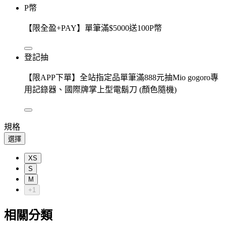
P幣
【限全盈+PAY】單筆滿$5000送100P幣
登記抽
【限APP下單】全站指定品單筆滿888元抽Mio gogoro專
用記錄器、國際牌掌上型電鬍刀 (顏色隨機)
規格
選擇
XS
S
M
+1
相關分類