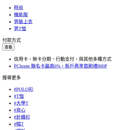
時尚
機能服
男裝上衣
男T恤
付款方式
查看
信用卡、無卡分期、行動支付，與其他多種方式
PChome 聯名卡最高6%，新戶再享首刷禮800P
搜尋更多
#POLO衫
#T恤
#大學T
#背心
#針織衫
#帽T