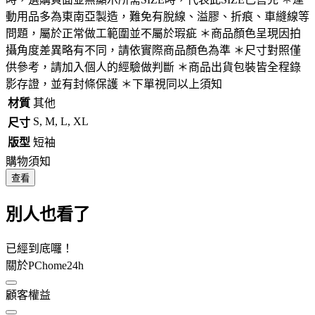
動用品多為東南亞製造，難免有脫線、溢膠、折痕、車縫線等
問題，屬於正常做工範圍並不屬於瑕疵 ＊商品顏色呈現因拍
攝角度差異略有不同，請依實際商品顏色為準 ＊尺寸對照僅
供參考，請加入個人的經驗做判斷 ＊商品出貨包裝皆全程錄
影存證，並有封條保護 ＊下單視同以上須知
材質
其他
S, M, L, XL
尺寸
版型
短袖
購物須知
查看
別人也看了
已經到底囉！
關於PChome24h
顧客權益