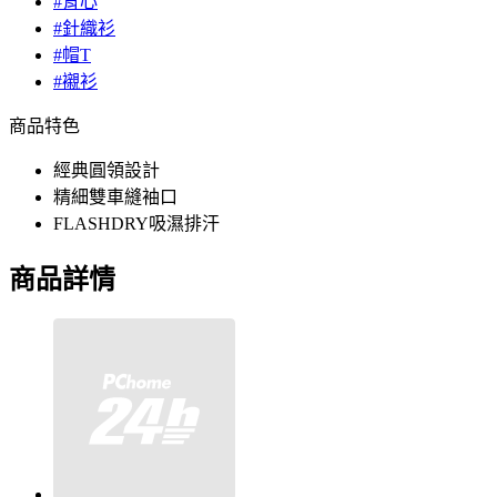
#背心
#針織衫
#帽T
#襯衫
商品特色
經典圓領設計
精細雙車縫袖口
FLASHDRY吸濕排汗
商品詳情