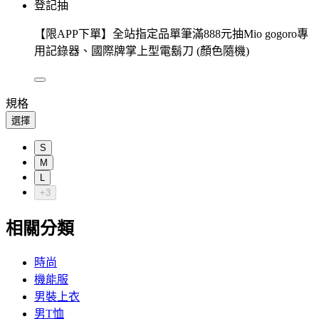
登記抽
【限APP下單】全站指定品單筆滿888元抽Mio gogoro專
用記錄器、國際牌掌上型電鬍刀 (顏色隨機)
規格
選擇
S
M
L
+3
相關分類
時尚
機能服
男裝上衣
男T恤