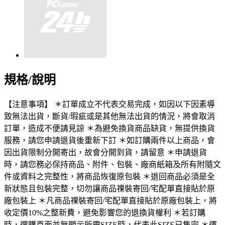
規格/說明
【注意事項】 ＊訂單成立不代表交易完成，如因以下因素導
致無法出貨，斷貨/瑕疵或是其他無法出貨的情況，將會取消
訂單，造成不便請見諒 ＊為避免換貨商品缺貨，無提供換貨
服務，請您申請退貨後重新下訂 ＊如訂購兩件以上商品，會
因出貨限制分開寄出，故會分開到貨，請留意 ＊申請退貨
時，請您務必保持商品、附件、包裝、廠商紙箱及所有附隨文
件或資料之完整性，將商品恢復原包裝 ＊退回商品必須是全
新狀態且包裝完整，切勿讓商品祼裝寄回/宅配單直接貼於原
廠包裝上 ＊凡商品祼裝寄回/宅配單直接貼於原廠包裝上，將
收定價10%之整新費，避免影響您的退換貨權利 ＊若訂購
時，選購頁面並無顯示所需SIZE時，代表此SIZE已售完 ＊運