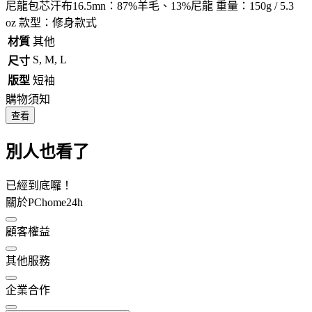
尼龍包芯汗布16.5mn：87%羊毛、13%尼龍 重量：150g / 5.3
oz 款型：修身款式
材質
其他
S, M, L
尺寸
版型
短袖
購物須知
查看
別人也看了
已經到底囉！
關於PChome24h
顧客權益
其他服務
企業合作