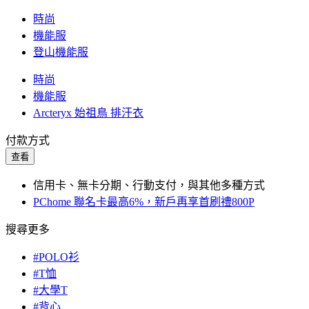
時尚
機能服
登山機能服
時尚
機能服
Arcteryx 始祖鳥 排汗衣
付款方式
查看
信用卡、無卡分期、行動支付，與其他多種方式
PChome 聯名卡最高6%，新戶再享首刷禮800P
搜尋更多
#POLO衫
#T恤
#大學T
#背心