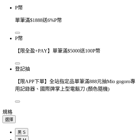
P幣
單筆滿$1888送6%P幣
P幣
【限全盈+PAY】單筆滿$5000送100P幣
登記抽
【限APP下單】全站指定品單筆滿888元抽Mio gogoro專
用記錄器、國際牌掌上型電鬍刀 (顏色隨機)
規格
選擇
黑 S