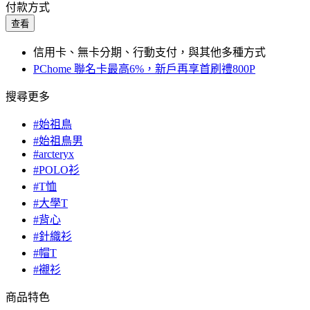
付款方式
查看
信用卡、無卡分期、行動支付，與其他多種方式
PChome 聯名卡最高6%，新戶再享首刷禮800P
搜尋更多
#始祖鳥
#始祖鳥男
#arcteryx
#POLO衫
#T恤
#大學T
#背心
#針織衫
#帽T
#襯衫
商品特色