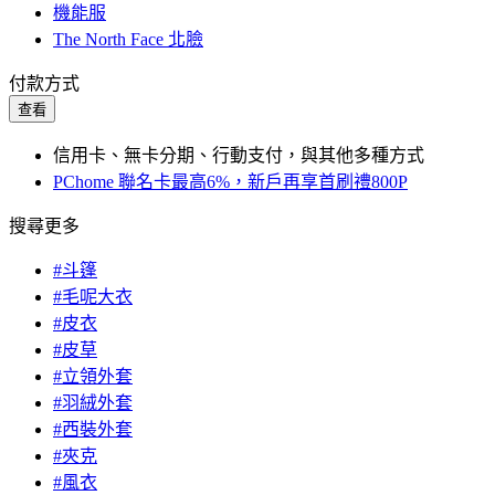
機能服
The North Face 北臉
付款方式
查看
信用卡、無卡分期、行動支付，與其他多種方式
PChome 聯名卡最高6%，新戶再享首刷禮800P
搜尋更多
#斗篷
#毛呢大衣
#皮衣
#皮草
#立領外套
#羽絨外套
#西裝外套
#夾克
#風衣