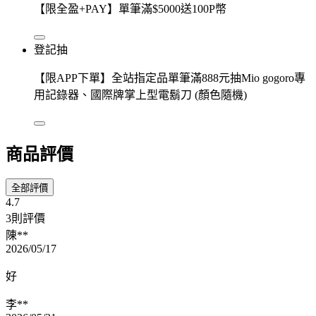
【限全盈+PAY】單筆滿$5000送100P幣
登記抽
【限APP下單】全站指定品單筆滿888元抽Mio gogoro專
用記錄器、國際牌掌上型電鬍刀 (顏色隨機)
商品評價
全部評價
4.7
3則評價
陳**
2026/05/17
好
李**