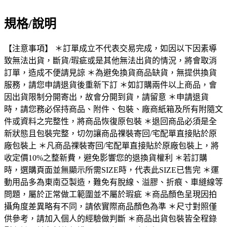
規格/說明
【注意事項】 ＊訂單成立不代表交易完成，如因以下因素導
致無法出貨，斷貨/瑕疵或是其他無法出貨的情況，將會取消
訂單，造成不便請見諒 ＊為避免換貨商品缺貨，無提供換貨
服務，請您申請退貨後重新下訂 ＊如訂購兩件以上商品，會
因出貨限制分開寄出，故會分開到貨，請留意 ＊申請退貨
時，請您務必保持商品、附件、包裝、廠商紙箱及所有附隨文
件或資料之完整性，將商品恢復原包裝 ＊退回商品必須是全
新狀態且包裝完整，切勿讓商品祼裝寄回/宅配單直接貼於原
廠包裝上 ＊凡商品祼裝寄回/宅配單直接貼於原廠包裝上，將
收定價10%之整新費，避免影響您的退換貨權利 ＊若訂購
時，選購頁面並無顯示所需SIZE時，代表此SIZE已售完 ＊運
動用品多為東南亞製造，難免有脫線、溢膠、折痕、車縫線等
問題，屬於正常做工範圍並不屬於瑕疵 ＊商品顏色呈現因拍
攝角度差異略有不同，請依實際商品顏色為準 ＊尺寸對照僅
供參考，請加入個人的經驗做判斷 ＊商品出貨包裝皆全程錄