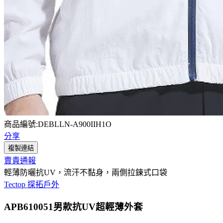
商品編號:DEBLLN-A900IIH1O
分享
複製連結
賣貴通報
輕薄防曬抗UV，流汗不黏身，兩側拉鍊式口袋
Tectop 探拓戶外
APB610051男款抗UV超輕薄外套