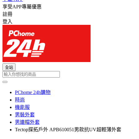
享受APP專屬優惠
註冊
登入
全站
PChome 24h購物
時尚
機能服
男裝外套
男連帽外套
Tectop探拓戶外 APB610051男款抗UV超輕薄外套