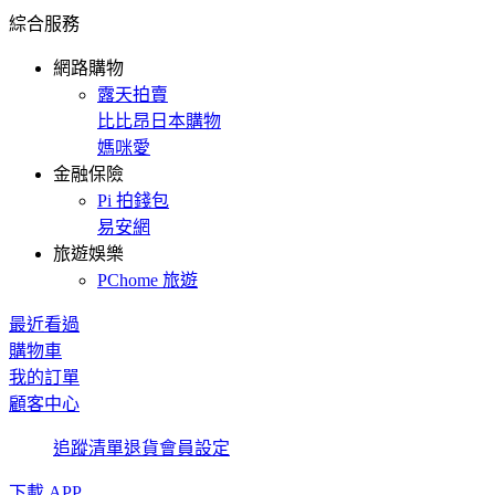
綜合服務
網路購物
露天拍賣
比比昂日本購物
媽咪愛
金融保險
Pi 拍錢包
易安網
旅遊娛樂
PChome 旅遊
最近看過
購物車
我的訂單
顧客中心
追蹤清單
退貨
會員設定
下載 APP