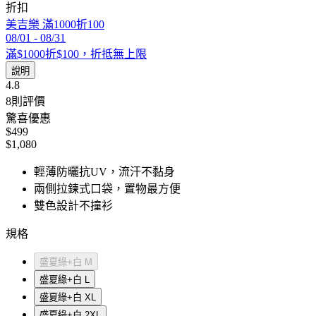
折扣
美吉樂 滿1000折100
08/01
-
08/31
滿$1000折$100，折抵無上限
說明
4.8
8
則評價
驚喜優惠
$499
$1,080
輕薄防曬抗UV，流汗不黏身
兩側拉鍊式口袋，置物最方便
雙色設計不撞衫
規格
盛夏綠+白 M
盛夏綠+白 L
盛夏綠+白 XL
盛夏綠+白 2XL