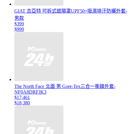
GIAT 吉亞特 可拆式遮陽罩UPF50+吸濕排汗防曬外套-
男款
$399
$999
The North Face 北面 男 Gore-Tex三合一衝鋒外套-
NF0A8DRFJK3
$17,461
$18,380