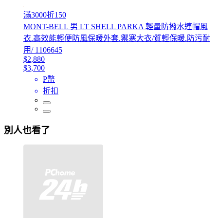
滿3000折150
MONT-BELL 男 LT SHELL PARKA 輕量防撥水連帽風
衣.高效能輕便防風保暖外套.禦寒大衣/質輕保暖.防污耐
用/ 1106645
$2,880
$3,700
P幣
折扣
別人也看了