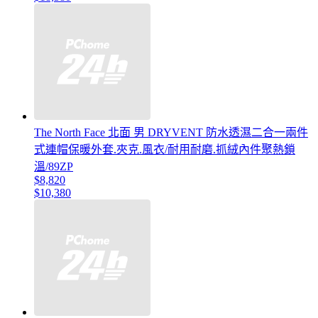
The North Face 北面 男 DRYVENT 防水透濕二合一兩件
式連帽保暖外套.夾克.風衣/耐用耐磨.抓絨內件聚熱鎖
溫/89ZP
$8,820
$10,380