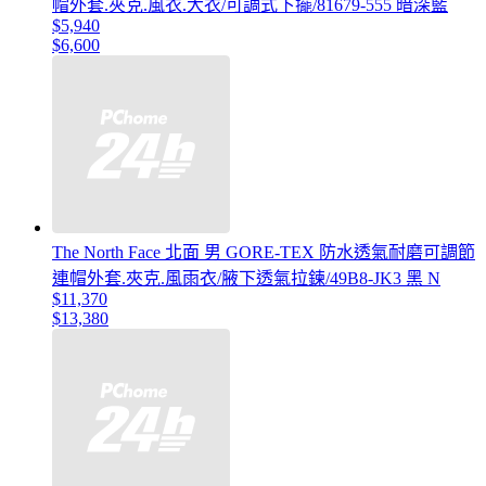
帽外套.夾克.風衣.大衣/可調式下擺/81679-555 暗深藍
$5,940
$6,600
The North Face 北面 男 GORE-TEX 防水透氣耐磨可調節
連帽外套.夾克.風雨衣/腋下透氣拉鍊/49B8-JK3 黑 N
$11,370
$13,380