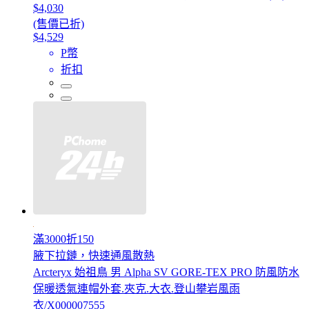
$4,030
(售價已折)
$4,529
P幣
折扣
滿3000折150
腋下拉鏈，快速通風散熱
Arcteryx 始祖鳥 男 Alpha SV GORE-TEX PRO 防風防水
保暖透氣連帽外套.夾克.大衣.登山攀岩風雨
衣/X000007555