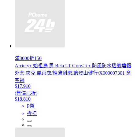
滿3000折150
Arcteryx 始祖鳥 男 Beta LT Gore-Tex 防風防水透氣連帽
外套.夾克.風雨衣/輕薄耐磨.適登山健行/X000007301 育
空褐
$17,910
(售價已折)
$18,810
P幣
折扣