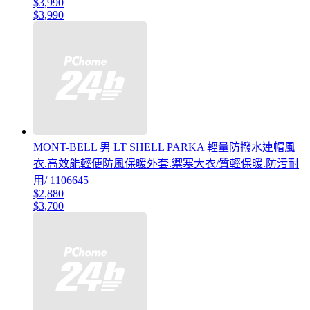
$3,990
$3,990
MONT-BELL 男 LT SHELL PARKA 輕量防撥水連帽風
衣.高效能輕便防風保暖外套.禦寒大衣/質輕保暖.防污耐
用/ 1106645
$2,880
$3,700