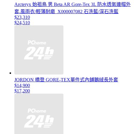
Arcteryx 始祖鳥 男 Beta AR Gore-Tex 3L 防水透氣連帽外
套.風雨衣/輕薄耐磨_X000007082 石洗藍/深石洗藍
$23,310
$24,510
JORDON 橋登 GORE-TEX單件式內鋪鵝絨長外套
$14,900
$17,200