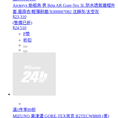
Arcteryx 始祖鳥 男 Beta AR Gore-Tex 3L 防水透氣連帽外
套.風雨衣/輕薄耐磨/X000007082 沈靜灰/太空灰
$23,310
(售價已折)
$24,510
P幣
折扣
滿1件享89折
MIZUNO 美津濃 GORE-TEX夾克 B2TECW8809 (黑)