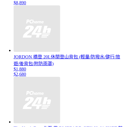
$8,890
JORDON 橋登 20L休閒登山背包 (輕量/防撥水/健行/旅
遊/後背包/附防雨罩)
$1,880
$2,680