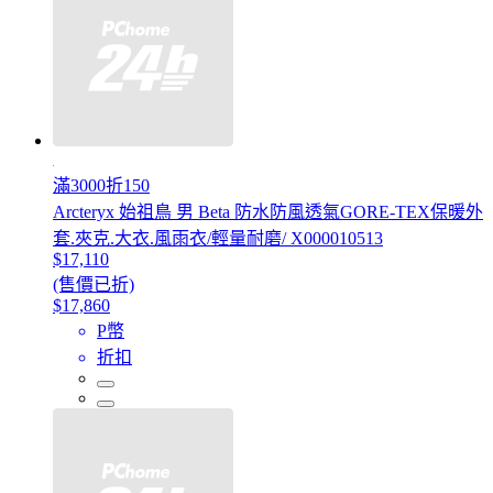
滿3000折150
Arcteryx 始祖鳥 男 Beta 防水防風透氣GORE-TEX保暖外
套.夾克.大衣.風雨衣/輕量耐磨/ X000010513
$17,110
(售價已折)
$17,860
P幣
折扣