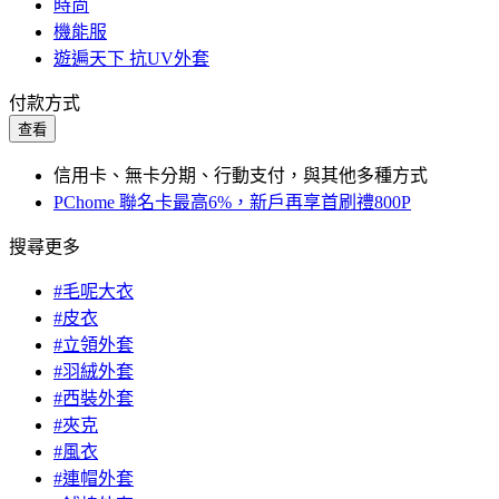
時尚
機能服
遊遍天下 抗UV外套
付款方式
查看
信用卡、無卡分期、行動支付，與其他多種方式
PChome 聯名卡最高6%，新戶再享首刷禮800P
搜尋更多
#毛呢大衣
#皮衣
#立領外套
#羽絨外套
#西裝外套
#夾克
#風衣
#連帽外套