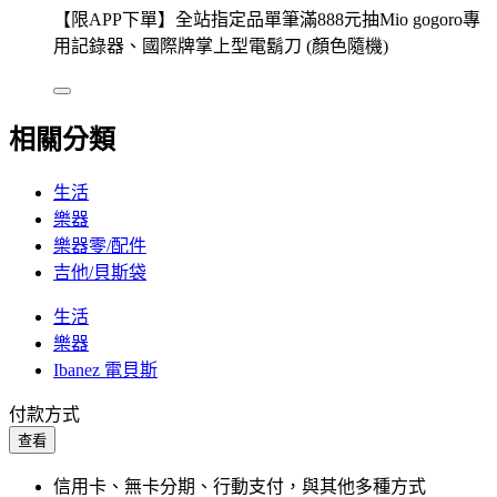
【限APP下單】全站指定品單筆滿888元抽Mio gogoro專
用記錄器、國際牌掌上型電鬍刀 (顏色隨機)
相關分類
生活
樂器
樂器零/配件
吉他/貝斯袋
生活
樂器
Ibanez 電貝斯
付款方式
查看
信用卡、無卡分期、行動支付，與其他多種方式