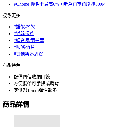
PChome 聯名卡最高6%，新戶再享首刷禮800P
搜尋更多
#譜架/琴架
#樂器保養
#調音器/節拍器
#吹嘴/竹片
#其他樂器周邊
商品特色
配備四個收納口袋
方便攜帶可手提或肩背
底側部15mm彈性軟墊
商品詳情