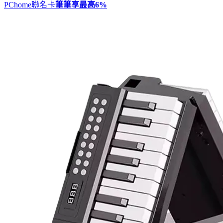
PChome聯名卡
筆筆享最高
6%