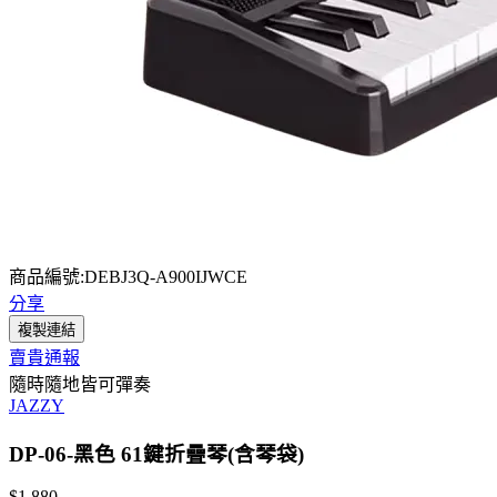
商品編號:DEBJ3Q-A900IJWCE
分享
複製連結
賣貴通報
隨時隨地皆可彈奏
JAZZY
DP-06-黑色 61鍵折疊琴(含琴袋)
$1,880