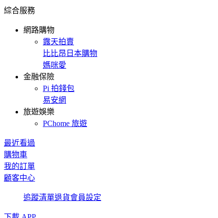
綜合服務
網路購物
露天拍賣
比比昂日本購物
媽咪愛
金融保險
Pi 拍錢包
易安網
旅遊娛樂
PChome 旅遊
最近看過
購物車
我的訂單
顧客中心
追蹤清單
退貨
會員設定
下載 APP