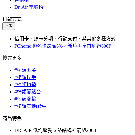
Dr. Air 電腦椅
付款方式
查看
信用卡、無卡分期、行動支付，與其他多種方式
PChome 聯名卡最高6%，新戶再享首刷禮800P
搜尋更多
#椅類五金
#椅類扶手
#椅類椅墊
#椅類腳踏台
#椅類腳輪
#椅類其他配件
商品特色
DR. AIR 低均壓獨立墊結構神氣墊2003