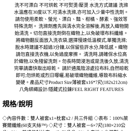
規格/說明
◇內容件數：雙人被套x1+枕套x2 / 共三件組 ◇表布：100%萊
賽爾纖維(60支天絲™) ◇尺寸：雙人被套－6×7尺(180×210公