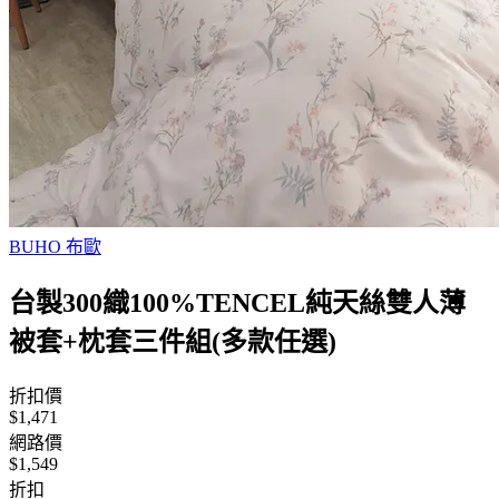
BUHO 布歐
台製300織100%TENCEL純天絲雙人薄
被套+枕套三件組(多款任選)
折扣價
$1,471
網路價
$1,549
折扣