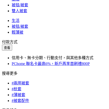
被毯/被套
雙人被套
生活
被毯/被套
輕薄被
付款方式
查看
信用卡、無卡分期、行動支付，與其他多種方式
PChome 聯名卡最高6%，新戶再享首刷禮800P
搜尋更多
#兩用被套
#枕套
#薄被套
#被套配件