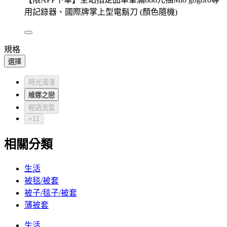
用記錄器、國際牌掌上型電鬍刀 (顏色隨機)
規格
選擇
時光清淺
維娜之戀
輕語流雲
+11
相關分類
生活
被毯/被套
被子/毯子/被套
薄被套
生活