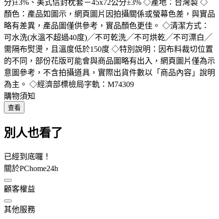
分)±3%、美式信封枕套－45x72公分±3% ◇產地：台灣製 ◇
顏色：產品如圖示，網頁圖片因拍攝關係或螢幕色差，與實品
略有差異，產品圖僅供參考，實品顏色更佳。 ◇清潔方式：
可水洗(水溫不超過40度)╱不可乾洗╱不可烘乾╱不可漂白╱
需隔布熨燙，且溫度低於150度 ◇特別說明：因布料裁切位置
的不同，部份花版可能會與商品圖略有出入，網頁圖片僅為示
意圖參考，不含拍攝道具，實際出貨件數以「商品內容」說明
為主。 ◇經濟部標檢局字軌：M74309
購物須知
查看
別人也看了
已經到底囉！
關於PChome24h
顧客權益
其他服務