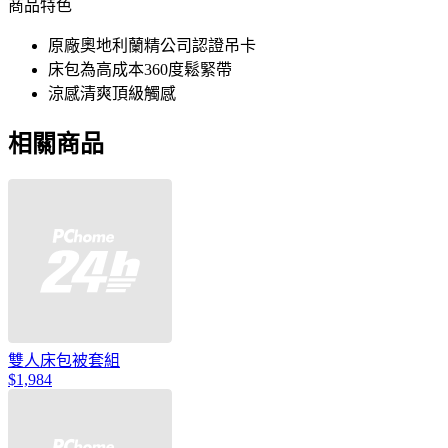
商品特色
原廠奧地利蘭精公司認證吊卡
床包為高成本360度鬆緊帶
涼感清爽頂級觸感
相關商品
雙人床包被套組
$1,984