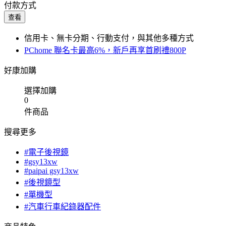
付款方式
查看
信用卡、無卡分期、行動支付，與其他多種方式
PChome 聯名卡最高6%，新戶再享首刷禮800P
好康加購
選擇加購
0
件商品
搜尋更多
#電子後視鏡
#gsy13xw
#paipai gsy13xw
#後視鏡型
#單機型
#汽車行車紀錄器配件