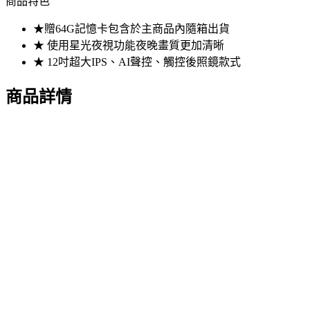
商品特色
★贈64G記憶卡包含於主商品內隨箱出貨
★ 使用星光夜視功能夜晚畫質更加清晰
★ 12吋超大IPS、AI聲控、觸控後照鏡款式
商品詳情