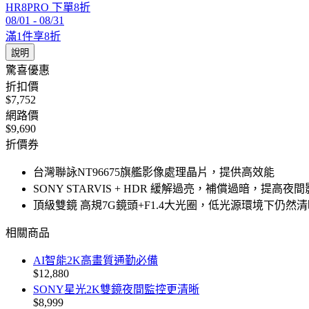
HR8PRO 下單8折
08/01
-
08/31
滿1件享8折
說明
驚喜優惠
折扣價
$7,752
網路價
$9,690
折價券
台灣聯詠NT96675旗艦影像處理晶片，提供高效能
SONY STARVIS + HDR 緩解過亮，補償過暗，提高
頂級雙鏡 高規7G鏡頭+F1.4大光圈，低光源環境下仍然
相關商品
AI智能2K高畫質通勤必備
$12,880
SONY星光2K雙鏡夜間監控更清晰
$8,999