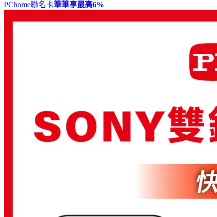
PChome聯名卡
筆筆享最高
6%