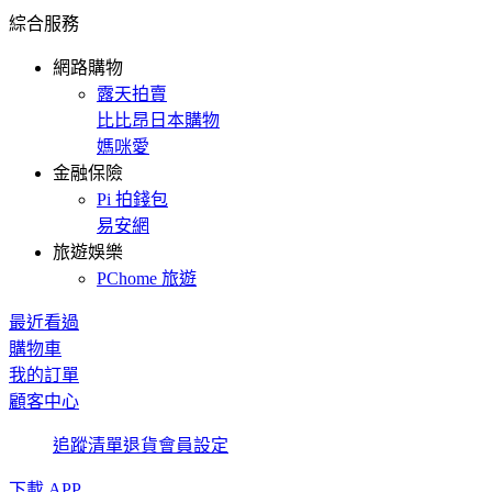
綜合服務
網路購物
露天拍賣
比比昂日本購物
媽咪愛
金融保險
Pi 拍錢包
易安網
旅遊娛樂
PChome 旅遊
最近看過
購物車
我的訂單
顧客中心
追蹤清單
退貨
會員設定
下載 APP