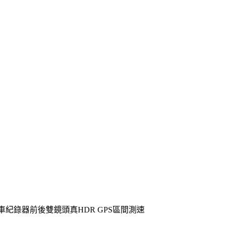
I行車紀錄器前後雙鏡頭真HDR GPS區間測速