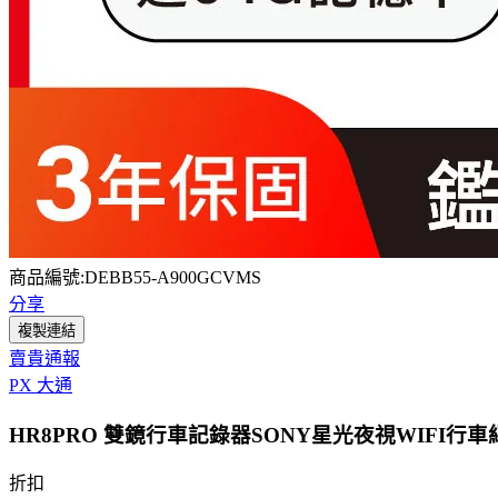
商品編號:DEBB55-A900GCVMS
分享
複製連結
賣貴通報
PX 大通
HR8PRO 雙鏡行車記錄器SONY星光夜視WIFI行
折扣