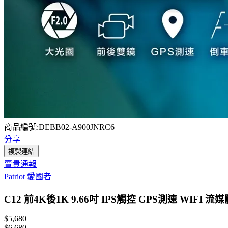
商品編號:DEBB02-A900JNRC6
分享
複製連結
賣貴通報
Patriot 愛國者
C12 前4K後1K 9.66吋 IPS觸控 GPS測速 WIF
$5,680
$6,680