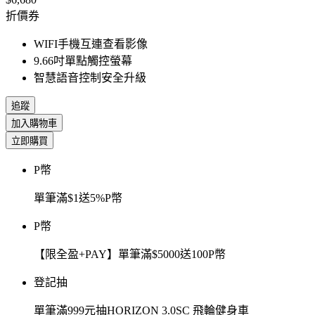
折價券
WIFI手機互連查看影像
9.66吋單點觸控螢幕
智慧語音控制安全升級
追蹤
加入購物車
立即購買
P幣
單筆滿$1送5%P幣
P幣
【限全盈+PAY】單筆滿$5000送100P幣
登記抽
單筆滿999元抽HORIZON 3.0SC 飛輪健身車