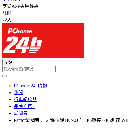
享受APP專屬優惠
註冊
登入
全站
PChome 24h購物
休閒
行車記錄器
品牌推薦»
愛國者
Patriot愛國者 C12 前4K後1K 9.66吋 IPS觸控 GPS