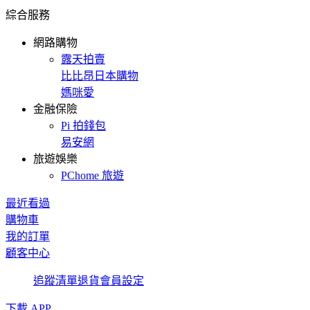
綜合服務
網路購物
露天拍賣
比比昂日本購物
媽咪愛
金融保險
Pi 拍錢包
易安網
旅遊娛樂
PChome 旅遊
最近看過
購物車
我的訂單
顧客中心
追蹤清單
退貨
會員設定
下載 APP