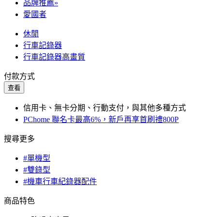
品牌推薦»
愛國者
休閒
行車記錄器
行車記錄器高畫質
付款方式
查看
信用卡、無卡分期、行動支付，與其他多種方式
PChome 聯名卡最高6%，新戶再享首刷禮800P
搜尋更多
#單機型
#雙錄型
#機車行車紀錄器配件
商品特色