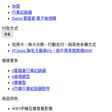
休閒
行車記錄器
Patriot 愛國者 電子後視鏡
付款方式
查看
信用卡、無卡分期、行動支付，與其他多種方式
PChome 聯名卡最高6%，新戶再享首刷禮800P
搜尋更多
#愛國者行車記錄器
#後視鏡型
#單機型
#汽車行車紀錄器配件
商品特色
WIFI手機互連查看影像