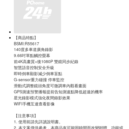
【商品特點】
BSMI:R55617
140度多車道廣角錄影
9.66吋單點觸控螢幕
前4K高畫質+後1080P 雙鏡同步紀錄
智慧語音控制安全升級
即時倒車顯影減少倒車盲點
G-sensor重力碰撞 停車監控
滑動式調整鏡頭角度可微調車內觀看畫面
GPS測速預警播報提前告知測速點降低超速的機率
星光錄影模式強化夜間錄影效果
WIFI手機互連查看影像
【注意事項】
1. 使用前請先詳讀說明書。
2. 本文案僅供參考，本商品有可能因時間而改變韌體、功能或