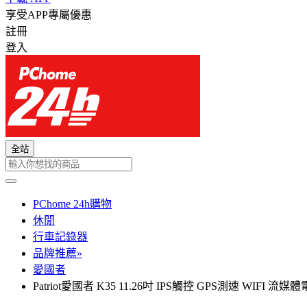
享受APP專屬優惠
註冊
登入
全站
PChome 24h購物
休閒
行車記錄器
品牌推薦»
愛國者
Patriot愛國者 K35 11.26吋 IPS觸控 GPS測速 WIF