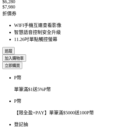
$6,280
$7,980
折價券
WIFI手機互連查看影像
智慧語音控制安全升級
11.26吋單點觸控螢幕
追蹤
加入購物車
立即購買
P幣
單筆滿$1送5%P幣
P幣
【限全盈+PAY】單筆滿$5000送100P幣
登記抽