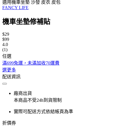
適用機車坐墊 沙發 皮衣 皮包
FANCY LIFE
機車坐墊修補貼
$29
$99
4.0
(1)
任選
滿699免運，未滿加收70運費
選更多
配送資訊
廠商出貨
本商品不受24h到貨限制
實際可配送方式依結帳頁為準
折價券