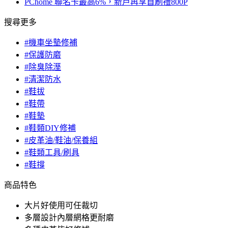
PChome 聯名卡最高6%，新戶再享首刷禮800P
搜尋更多
#機車坐墊修補
#保護防磨
#除臭除溼
#清潔防水
#鞋拔
#鞋帶
#鞋墊
#鞋類DIY修補
#皮革油/鞋油/保養組
#鞋類工具/刷具
#鞋撐
商品特色
大片好使用可任裁切
多層設計內層網格更耐磨