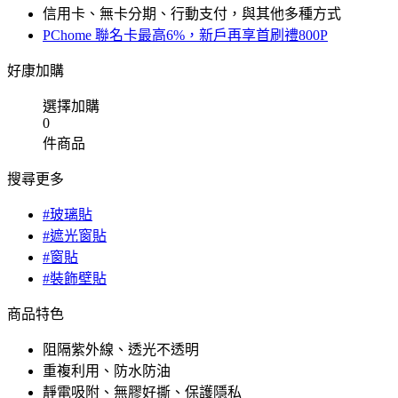
信用卡、無卡分期、行動支付，與其他多種方式
PChome 聯名卡最高6%，新戶再享首刷禮800P
好康加購
選擇加購
0
件商品
搜尋更多
#玻璃貼
#遮光窗貼
#窗貼
#裝飾壁貼
商品特色
阻隔紫外線、透光不透明
重複利用、防水防油
靜電吸附、無膠好撕、保護隱私