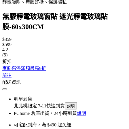
靜電吸附、無膠好撕、保護隱私
無膠靜電玻璃窗貼 遮光靜電玻璃貼
膜-60x300CM
$359
$599
4.2
(5)
折扣
家飾衛浴滿額最高9折
前往
配送資訊
明早到貨
北北桃限定 7-11快速到貨
說明
PChome 倉庫出貨，24小時到貨
說明
可宅配到府，滿 $490 起免運