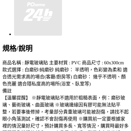
規格/說明
商品名稱 : 靜電玻璃貼 主要材質 : PVC 商品尺寸 : 60x300cm
款式選擇 : 白磨砂/純磨砂 純磨砂： 半透明，色彩變為柔和 適
合透光需求高的場合(客廳/廚房等) 白磨砂： 幾乎不透明、顏
色亮麗 適合隱私度高的場所(浴室、臥室等)
備註
【溫馨提醒】 ※靜電玻璃貼不適用於粗糙表面，例：磨砂玻
璃、藝術玻璃、曲面玻璃 ※玻璃邊緣因有膠可能無法貼平
整，若要事後修掉，考量部分貴重玻璃可能被刮傷，請找不起
眼小角落測試，確認不會刮傷再使用 ※購買前一定要根據家
裡的情況量好尺寸，預計購買多長、寬等情況，購買時最好多