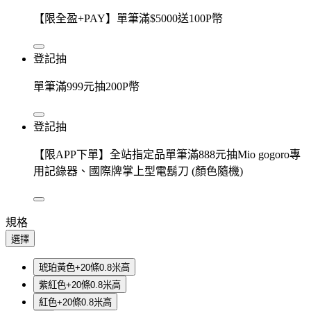
【限全盈+PAY】單筆滿$5000送100P幣
登記抽
單筆滿999元抽200P幣
登記抽
【限APP下單】全站指定品單筆滿888元抽Mio gogoro專
用記錄器、國際牌掌上型電鬍刀 (顏色隨機)
規格
選擇
琥珀黃色+20條0.8米高
紫紅色+20條0.8米高
紅色+20條0.8米高