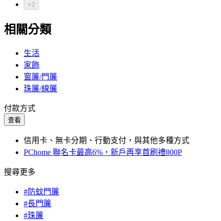
+2
相關分類
生活
家飾
窗簾/門簾
珠簾/線簾
付款方式
查看
信用卡、無卡分期、行動支付，與其他多種方式
PChome 聯名卡最高6%，新戶再享首刷禮800P
搜尋更多
#防蚊門簾
#長門簾
#珠簾