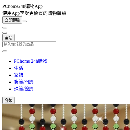
PChome24h購物App
使用App享受更優質的購物體驗
立即體驗
全站
PChome 24h購物
生活
家飾
窗簾/門簾
珠簾/線簾
分類