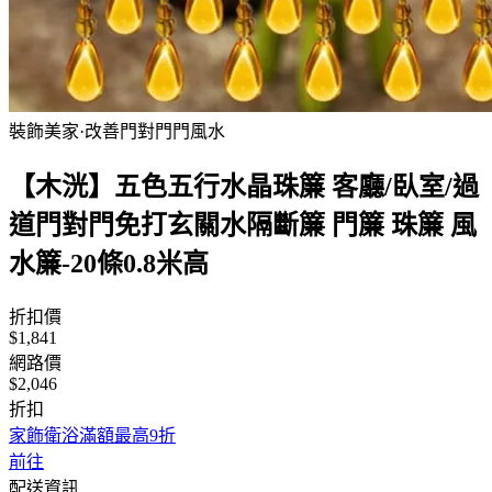
裝飾美家·改善門對門門風水
【木洸】五色五行水晶珠簾 客廳/臥室/過
道門對門免打玄關水隔斷簾 門簾 珠簾 風
水簾-20條0.8米高
折扣價
$1,841
網路價
$2,046
折扣
家飾衛浴滿額最高9折
前往
配送資訊