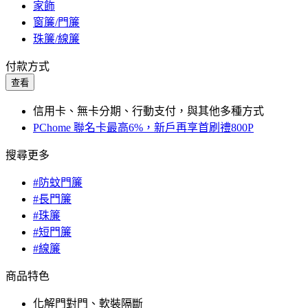
家飾
窗簾/門簾
珠簾/線簾
付款方式
查看
信用卡、無卡分期、行動支付，與其他多種方式
PChome 聯名卡最高6%，新戶再享首刷禮800P
搜尋更多
#防蚊門簾
#長門簾
#珠簾
#短門簾
#線簾
商品特色
化解門對門、軟裝隔斷