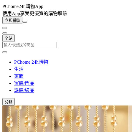
PChome24h購物App
使用App享受更優質的購物體驗
立即體驗
全站
PChome 24h購物
生活
家飾
窗簾/門簾
珠簾/線簾
分類