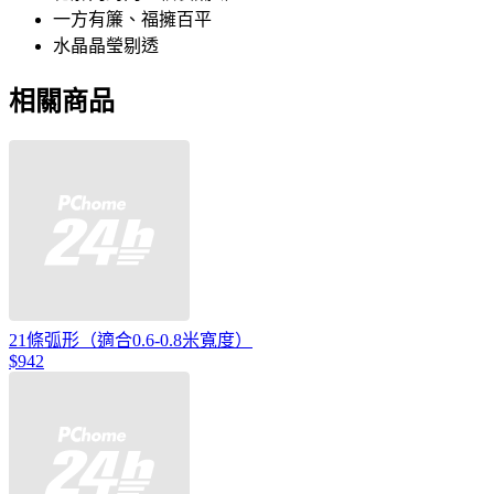
一方有簾、福擁百平
水晶晶瑩剔透
相關商品
21條弧形（適合0.6-0.8米寬度）
$942