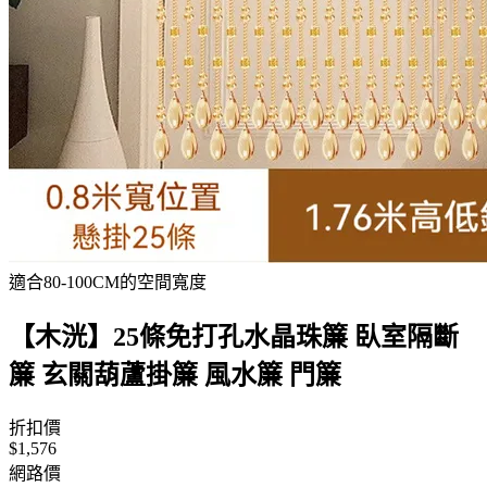
適合80-100CM的空間寬度
【木洸】25條免打孔水晶珠簾 臥室隔斷
簾 玄關葫蘆掛簾 風水簾 門簾
折扣價
$1,576
網路價